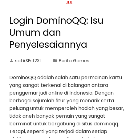
JUL
Login DominoQQ: Isu
Umum dan
Penyelesaiannya
safASFsf231
Berita Games
DominoQQ adalah salah satu permainan kartu
yang sangat terkenal di kalangan antara
penggemar judi online di Indonesia. Dengan
berbagai sejumlah fitur yang menarik serta
peluang untuk memperoleh hadiah yang besar,
tidak aneh banyak pemain yang sangat
berminat untuk bergabung di situs dominoqq.
Tetapi, seperti yang terjadi dalam setiap