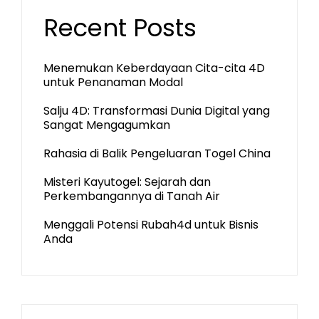
Recent Posts
Menemukan Keberdayaan Cita-cita 4D
untuk Penanaman Modal
Salju 4D: Transformasi Dunia Digital yang
Sangat Mengagumkan
Rahasia di Balik Pengeluaran Togel China
Misteri Kayutogel: Sejarah dan
Perkembangannya di Tanah Air
Menggali Potensi Rubah4d untuk Bisnis
Anda