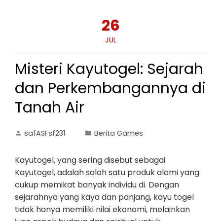
26
JUL
Misteri Kayutogel: Sejarah
dan Perkembangannya di
Tanah Air
safASFsf231
Berita Games
Kayutogel, yang sering disebut sebagai
Kayutogel, adalah salah satu produk alami yang
cukup memikat banyak individu di. Dengan
sejarahnya yang kaya dan panjang, kayu togel
tidak hanya memiliki nilai ekonomi, melainkan