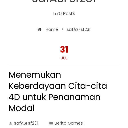
570 Posts
Home
safASFsf231
31
JUL
Menemukan
Keberdayaan Cita-cita
4D untuk Penanaman
Modal
safASFsf231
Berita Games