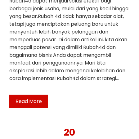
Rubah4d dapat menjadi solusi efektif bagi
berbagai jenis usaha, mulai dari yang kecil hingga
yang besar.Rubah 4d tidak hanya sekadar alat,
tetapi juga menciptakan peluang baru untuk
menyentuh lebih banyak pelanggan dan
memperluas pasar. Di dalam artikel ini, kita akan
menggali potensi yang dimiliki Rubah4d dan
bagaimana bisnis Anda dapat mengambil
manfaat dari penggunaannya. Mari kita
eksplorasi lebih dalam mengenai kelebihan dan
cara implementasi Rubah4d dalam strategi…
Read More
20