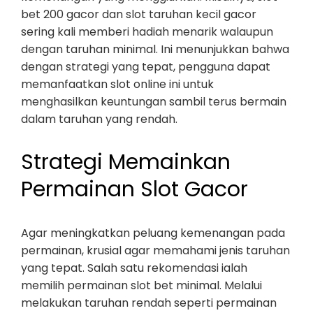
bet 200 gacor dan slot taruhan kecil gacor
sering kali memberi hadiah menarik walaupun
dengan taruhan minimal. Ini menunjukkan bahwa
dengan strategi yang tepat, pengguna dapat
memanfaatkan slot online ini untuk
menghasilkan keuntungan sambil terus bermain
dalam taruhan yang rendah.
Strategi Memainkan
Permainan Slot Gacor
Agar meningkatkan peluang kemenangan pada
permainan, krusial agar memahami jenis taruhan
yang tepat. Salah satu rekomendasi ialah
memilih permainan slot bet minimal. Melalui
melakukan taruhan rendah seperti permainan