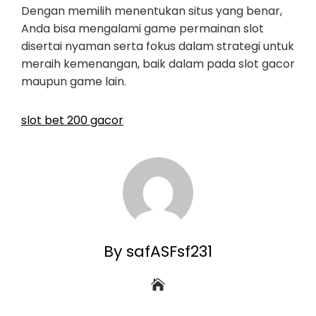
Dengan memilih menentukan situs yang benar,
Anda bisa mengalami game permainan slot
disertai nyaman serta fokus dalam strategi untuk
meraih kemenangan, baik dalam pada slot gacor
maupun game lain.
slot bet 200 gacor
By safASFsf231