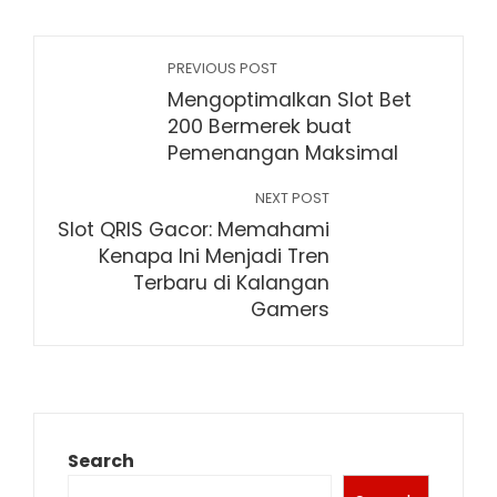
PREVIOUS POST
Mengoptimalkan Slot Bet
200 Bermerek buat
Pemenangan Maksimal
NEXT POST
Slot QRIS Gacor: Memahami
Kenapa Ini Menjadi Tren
Terbaru di Kalangan
Gamers
Search