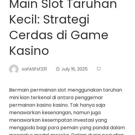
Main Slot Taruhan
Kecil: Strategi
Cerdas di Game
Kasino
safASFsf231
July 16, 2025
Bermain permainan slot menggunakan taruhan
mini kian terkenal di antara penggemar
permainan kasino kasino. Tak hanya saja
menawarkan kesenangan, namun juga
menawarkan kesempatan investasi yang
menggoda bagi para pemain yang pandai dalam