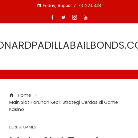
Skip
Friday, August 7
22:03:18
to
content
ONARDPADILLABAILBONDS.
Home
Main Slot Taruhan Kecil: Strategi Cerdas di Game
Kasino
BERITA GAMES