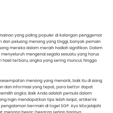
rmainan yang paling populer di kalangan penggemar
uan dan peluang menang yang tinggi, banyak pemain
ang mereka dalam meraih hadiah signifikan. Dalam
i menyeluruh mengenai segala sesuatu yang harus
 hasil terbaru, angka yang sering muncul, hingga
kesempatan menang yang menarik, baik itu di siang
n dan informasi yang tepat, para bettor dapat
memilih angka. Baik Anda adalah pemula dalam
ingin mendapatkan tips lebih lanjut, artikel ini
galaman bermain di togel SGP. Ayo kita jelajahi
at menang besar-besaran setiap harinya.