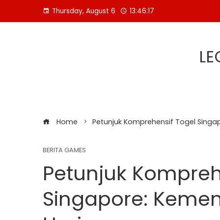
Skip
Thursday, August 6
13:46:18
to
content
LE
Home
Petunjuk Komprehensif Togel Singa
BERITA GAMES
Petunjuk Kompreh
Singapore: Kemen