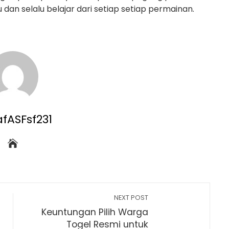
dan selalu belajar dari setiap setiap permainan.
afASFsf231
NEXT POST
Keuntungan Pilih Warga
Togel Resmi untuk