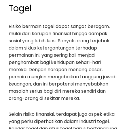
Togel
Risiko bermain togel dapat sangat beragam,
mulai dari kerugian finansial hingga dampak
sosial yang lebih luas. Banyak orang terjebak
dalam siklus ketergantungan terhadap
permainan ini, yang sering kali menjadi
penghambat bagi kehidupan sehari-hari
mereka. Dengan harapan menang besar,
pemain mungkin mengabaikan tanggung jawab
keuangan, dan ini berpotensi menyebabkan
masalah serius bagi diri mereka sendiri dan
orang-orang di sekitar mereka.
Selain risiko finansial, terdapat juga aspek etika
yang perlu diperhatikan dalam industri togel.
Bandar togel dan situs togel harus bertanggung