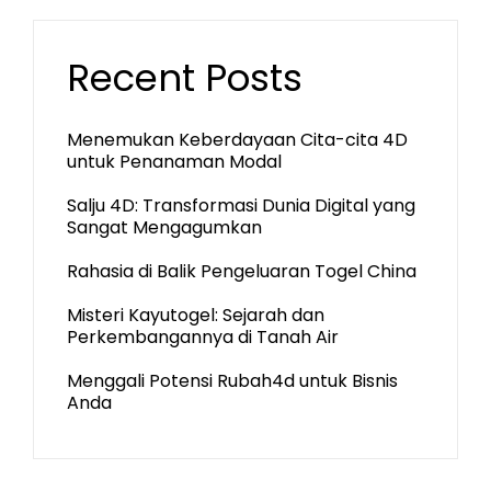
Recent Posts
Menemukan Keberdayaan Cita-cita 4D
untuk Penanaman Modal
Salju 4D: Transformasi Dunia Digital yang
Sangat Mengagumkan
Rahasia di Balik Pengeluaran Togel China
Misteri Kayutogel: Sejarah dan
Perkembangannya di Tanah Air
Menggali Potensi Rubah4d untuk Bisnis
Anda