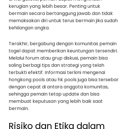
kerugian yang lebih besar. Penting untuk
bermain secara bertanggung jawab dan tidak
memaksakan diri untuk terus bermain jika sudah
kehilangan angka.
Terakhir, bergabung dengan komunitas pemain
togel dapat memberikan keuntungan tersendiri.
Melalui forum atau grup diskusi, pemain bisa
saling berbagi tips dan strategi yang telah
terbukti efektif. Informasi terkini mengenai
hongkong pools atau hk pools juga bisa tersebar
dengan cepat di antara anggota komunitas,
sehingga pemain tetap update dan bisa
membuat keputusan yang lebih baik saat
bermain.
Risiko dan Etika dalam