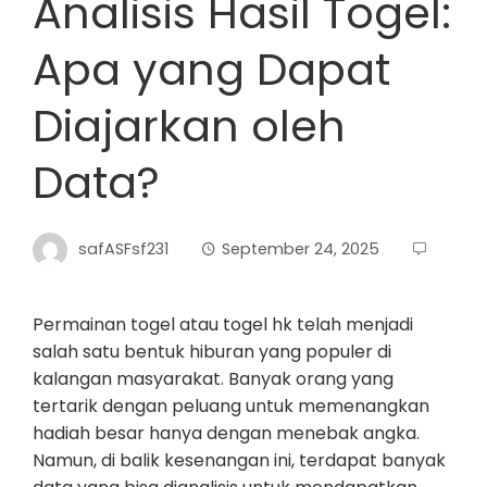
Analisis Hasil Togel:
Apa yang Dapat
Diajarkan oleh
Data?
safASFsf231
September 24, 2025
Permainan togel atau togel hk telah menjadi
salah satu bentuk hiburan yang populer di
kalangan masyarakat. Banyak orang yang
tertarik dengan peluang untuk memenangkan
hadiah besar hanya dengan menebak angka.
Namun, di balik kesenangan ini, terdapat banyak