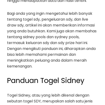
hingga mendapatkan data dan hasil terkini.
Bagi anda yang ingin mengetahui lebih banyak
tentang togel sdy, pengeluaran sdy, dan live
draw sdy, artikel ini akan memberikan informasi
yang anda butuhkan. Kami juga akan membahas
tentang sidney pools dan sydney pools,
termasuk keluaran sdy dan sdy prize hari ini.
Dengan mengikuti panduan ini, diharapkan anda
bisa lebih memahami permainan dan
meningkatkan peluang anda dalam meraih
kemenangan.
Panduan Togel Sidney
Togel Sidney, atau yang lebih dikenal dengan
sebutan togel SDY, merupakan salah satu jenis