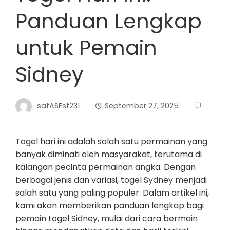
Panduan Lengkap
untuk Pemain
Sidney
safASFsf231
September 27, 2025
Togel hari ini adalah salah satu permainan yang
banyak diminati oleh masyarakat, terutama di
kalangan pecinta permainan angka. Dengan
berbagai jenis dan variasi, togel Sydney menjadi
salah satu yang paling populer. Dalam artikel ini,
kami akan memberikan panduan lengkap bagi
pemain togel Sidney, mulai dari cara bermain