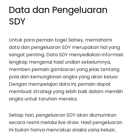
Data dan Pengeluaran
SDY
Untuk para pemain togel Sidney, memahami
data dan pengeluaran SDY merupakan hal yang
sangat penting. Data SDY menyediakan informasi
lengkap mengenai hasil undian sebelumnya,
memberi pemain gambaran yang jelas tentang
pola dan kemungkinan angka yang akan keluar.
Dengan mempelajari data ini, pemain dapat
membuat strategi yang lebih baik dalam memilih
angka untuk taruhan mereka.
Setiap hari, pengeluaran SDY akan diumumkan
secara resmi melalui live draw. Hasil pengeluaran
ini bukan hanya mencakup angka yang keluar,