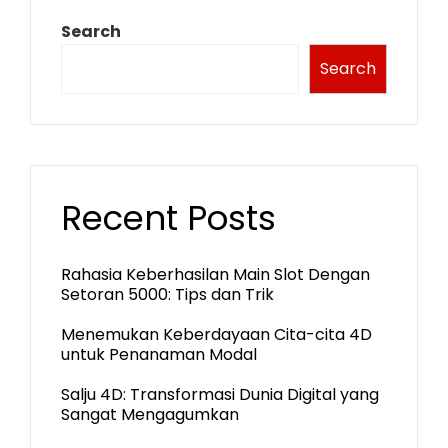
Search
Search
Recent Posts
Rahasia Keberhasilan Main Slot Dengan
Setoran 5000: Tips dan Trik
Menemukan Keberdayaan Cita-cita 4D
untuk Penanaman Modal
Salju 4D: Transformasi Dunia Digital yang
Sangat Mengagumkan