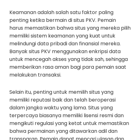
Keamanan adalah salah satu faktor paling
penting ketika bermain di situs PKV. Pemain
harus memastikan bahwa situs yang mereka pilih
memiliki sistem keamanan yang kuat untuk
melindungi data pribadi dan finansial mereka.
Banyak situs PKV menggunakan enkripsi data
untuk mencegah akses yang tidak sah, sehingga
memberikan rasa aman bagi para pemain saat
melakukan transaksi.
Selain itu, penting untuk memilih situs yang
memiliki reputasi baik dan telah beroperasi
dalam jangka waktu yang lama. Situs yang
terpercaya biasanya memiliki lisensi resmi dan
mengikuti regulasi yang ketat untuk memastikan
bahwa permainan yang ditawarkan adil dan
transparan. Pemain dapat mencari ulasan dan