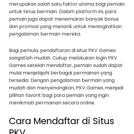
merupakan salah satu faktor utama bagi pemain
untuk terus bermain. Dalam platform ini, para
pemain juga dapat menemukan banyak bonus
dan promosi yang menarik untuk meningkatkan
pengalaman bermain mereka.
Bagi pemula, pendaftaran di situs PKV Games
sangatlah mudah. Cukup melakukan login PKV
Games setelah mendaftar, pemain sudah dapat
mulai menjelajahi berbagai permainan yang
tersedia. Dengan pengalaman bermain yang
mudah dan menyenangkan, PKV Games menjadi
pilihan favorit bagi para pemain yang ingin
menikmati permainan secara online.
Cara Mendaftar di Situs
PKV