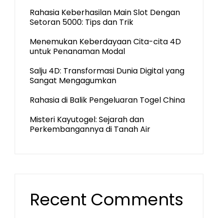
Rahasia Keberhasilan Main Slot Dengan
Setoran 5000: Tips dan Trik
Menemukan Keberdayaan Cita-cita 4D
untuk Penanaman Modal
Salju 4D: Transformasi Dunia Digital yang
Sangat Mengagumkan
Rahasia di Balik Pengeluaran Togel China
Misteri Kayutogel: Sejarah dan
Perkembangannya di Tanah Air
Recent Comments