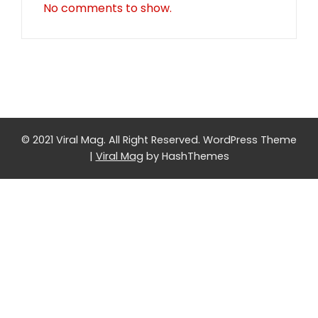
No comments to show.
© 2021 Viral Mag. All Right Reserved.
WordPress Theme
|
Viral Mag
by HashThemes