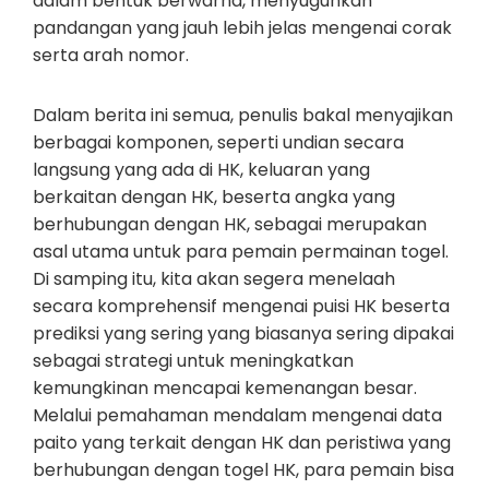
dalam bentuk berwarna, menyuguhkan
pandangan yang jauh lebih jelas mengenai corak
serta arah nomor.
Dalam berita ini semua, penulis bakal menyajikan
berbagai komponen, seperti undian secara
langsung yang ada di HK, keluaran yang
berkaitan dengan HK, beserta angka yang
berhubungan dengan HK, sebagai merupakan
asal utama untuk para pemain permainan togel.
Di samping itu, kita akan segera menelaah
secara komprehensif mengenai puisi HK beserta
prediksi yang sering yang biasanya sering dipakai
sebagai strategi untuk meningkatkan
kemungkinan mencapai kemenangan besar.
Melalui pemahaman mendalam mengenai data
paito yang terkait dengan HK dan peristiwa yang
berhubungan dengan togel HK, para pemain bisa