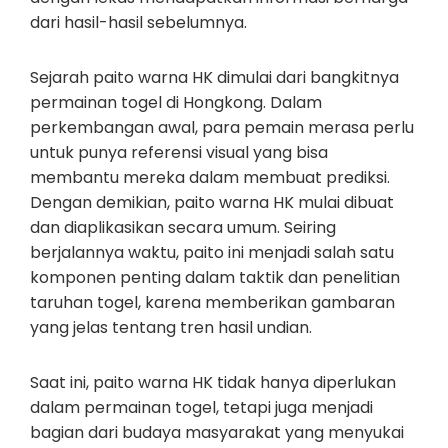
dari hasil-hasil sebelumnya.
Sejarah paito warna HK dimulai dari bangkitnya
permainan togel di Hongkong. Dalam
perkembangan awal, para pemain merasa perlu
untuk punya referensi visual yang bisa
membantu mereka dalam membuat prediksi.
Dengan demikian, paito warna HK mulai dibuat
dan diaplikasikan secara umum. Seiring
berjalannya waktu, paito ini menjadi salah satu
komponen penting dalam taktik dan penelitian
taruhan togel, karena memberikan gambaran
yang jelas tentang tren hasil undian.
Saat ini, paito warna HK tidak hanya diperlukan
dalam permainan togel, tetapi juga menjadi
bagian dari budaya masyarakat yang menyukai