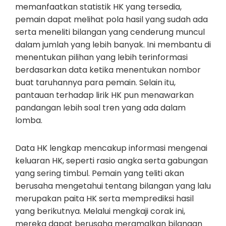
memanfaatkan statistik HK yang tersedia,
pemain dapat melihat pola hasil yang sudah ada
serta meneliti bilangan yang cenderung muncul
dalam jumlah yang lebih banyak. Ini membantu di
menentukan pilihan yang lebih terinformasi
berdasarkan data ketika menentukan nombor
buat taruhannya para pemain. Selain itu,
pantauan terhadap lirik HK pun menawarkan
pandangan lebih soal tren yang ada dalam
lomba.
Data HK lengkap mencakup informasi mengenai
keluaran HK, seperti rasio angka serta gabungan
yang sering timbul. Pemain yang teliti akan
berusaha mengetahui tentang bilangan yang lalu
merupakan paita HK serta memprediksi hasil
yang berikutnya. Melalui mengkaji corak ini,
mereka dapat berusaha meramalkan bilangan