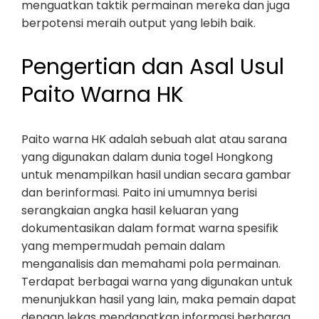
menguatkan taktik permainan mereka dan juga
berpotensi meraih output yang lebih baik.
Pengertian dan Asal Usul
Paito Warna HK
Paito warna HK adalah sebuah alat atau sarana
yang digunakan dalam dunia togel Hongkong
untuk menampilkan hasil undian secara gambar
dan berinformasi. Paito ini umumnya berisi
serangkaian angka hasil keluaran yang
dokumentasikan dalam format warna spesifik
yang mempermudah pemain dalam
menganalisis dan memahami pola permainan.
Terdapat berbagai warna yang digunakan untuk
menunjukkan hasil yang lain, maka pemain dapat
dengan lekas mendapatkan informasi berharga