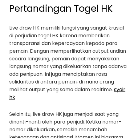
Pertandingan Togel HK
Live draw HK memiliki fungsi yang sangat krusial
di perjudian togel HK karena memberikan
transparansi dan kepercayaan kepada para
pemain. Dengan memperlihatkan output undian
secara langsung, pemain dapat menyaksikan
langsung nomor yang dikeluarkan tanpa adanya
ada penipuan. Ini juga menciptakan rasa
solidaritas di antara pemain, di mana orang
melihat output yang sama dalam realtime.
syair
hk
Selain itu, live draw HK juga menjadi saat yang
dinanti-nanti oleh para penjudi. Ketika nomor-
nomor dikeluarkan, semakin menambah
ketegangan dan antisipasi. Momen ini biasanya