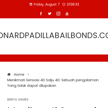
Skip
Friday, August 7
21:58:33
to
content
ONARDPADILLABAILBONDS.
Home
Menikmati Sensasi 4D Salju 4D: Sebuah pengalaman
Yang tidak dapat dilupakan
BERITA GAMES