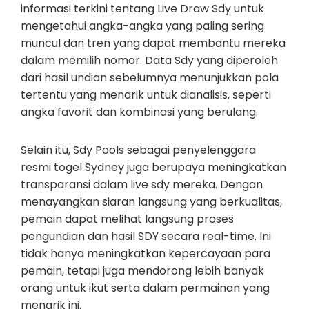
informasi terkini tentang Live Draw Sdy untuk
mengetahui angka-angka yang paling sering
muncul dan tren yang dapat membantu mereka
dalam memilih nomor. Data Sdy yang diperoleh
dari hasil undian sebelumnya menunjukkan pola
tertentu yang menarik untuk dianalisis, seperti
angka favorit dan kombinasi yang berulang.
Selain itu, Sdy Pools sebagai penyelenggara
resmi togel Sydney juga berupaya meningkatkan
transparansi dalam live sdy mereka. Dengan
menayangkan siaran langsung yang berkualitas,
pemain dapat melihat langsung proses
pengundian dan hasil SDY secara real-time. Ini
tidak hanya meningkatkan kepercayaan para
pemain, tetapi juga mendorong lebih banyak
orang untuk ikut serta dalam permainan yang
menarik ini.