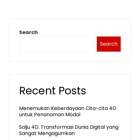
Search
Search
Recent Posts
Menemukan Keberdayaan Cita-cita 4D
untuk Penanaman Modal
Salju 4D: Transformasi Dunia Digital yang
Sangat Mengagumkan