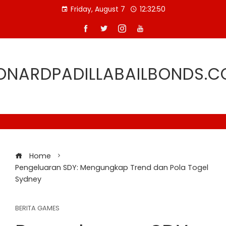
Skip
Friday, August 7
12:32:51
to
content
ONARDPADILLABAILBONDS.
Home
Pengeluaran SDY: Mengungkap Trend dan Pola Togel
Sydney
BERITA GAMES