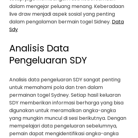
dalam mengejar peluang menang. Keberadaan
live draw menjadi aspek sosial yang penting
dalam pengalaman bermain togel Sidney.
Data
Sdy
Analisis Data
Pengeluaran SDY
Analisis data pengeluaran SDY sangat penting
untuk memahami pola dan tren dalam
permainan togel Sydney. Setiap hasil keluaran
SDY memberikan informasi berharga yang bisa
digunakan untuk meramalkan angka-angka
yang mungkin muncul di sesi berikutnya. Dengan
mempelajari data pengeluaran sebelumnya,
pemain dapat mengidentifikasi angka-angka