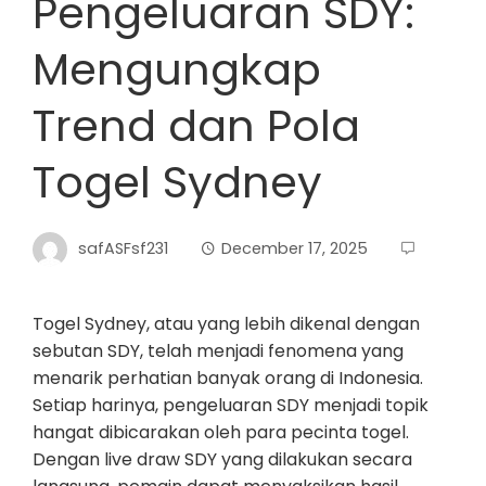
Pengeluaran SDY:
Mengungkap
Trend dan Pola
Togel Sydney
safASFsf231
December 17, 2025
Togel Sydney, atau yang lebih dikenal dengan
sebutan SDY, telah menjadi fenomena yang
menarik perhatian banyak orang di Indonesia.
Setiap harinya, pengeluaran SDY menjadi topik
hangat dibicarakan oleh para pecinta togel.
Dengan live draw SDY yang dilakukan secara