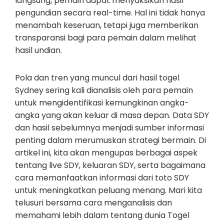
langsung, pemain dapat menyaksikan hasil
pengundian secara real-time. Hal ini tidak hanya
menambah keseruan, tetapi juga memberikan
transparansi bagi para pemain dalam melihat
hasil undian.
Pola dan tren yang muncul dari hasil togel
Sydney sering kali dianalisis oleh para pemain
untuk mengidentifikasi kemungkinan angka-
angka yang akan keluar di masa depan. Data SDY
dan hasil sebelumnya menjadi sumber informasi
penting dalam merumuskan strategi bermain. Di
artikel ini, kita akan mengupas berbagai aspek
tentang live SDY, keluaran SDY, serta bagaimana
cara memanfaatkan informasi dari toto SDY
untuk meningkatkan peluang menang. Mari kita
telusuri bersama cara menganalisis dan
memahami lebih dalam tentang dunia Togel