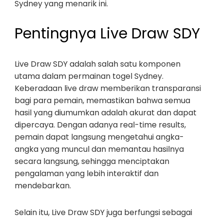
Sydney yang menarik ini.
Pentingnya Live Draw SDY
Live Draw SDY adalah salah satu komponen
utama dalam permainan togel Sydney.
Keberadaan live draw memberikan transparansi
bagi para pemain, memastikan bahwa semua
hasil yang diumumkan adalah akurat dan dapat
dipercaya. Dengan adanya real-time results,
pemain dapat langsung mengetahui angka-
angka yang muncul dan memantau hasilnya
secara langsung, sehingga menciptakan
pengalaman yang lebih interaktif dan
mendebarkan.
Selain itu, Live Draw SDY juga berfungsi sebagai