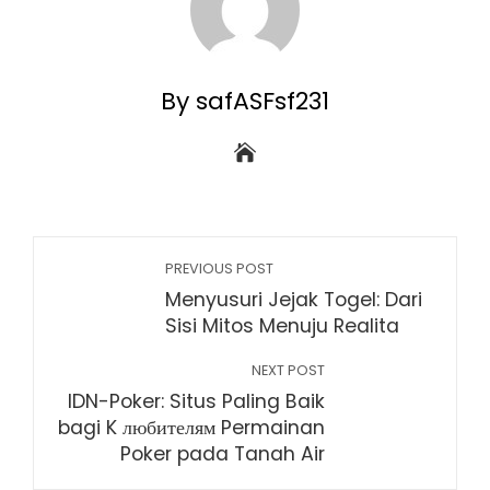
By safASFsf231
PREVIOUS POST
Menyusuri Jejak Togel: Dari
Sisi Mitos Menuju Realita
NEXT POST
IDN-Poker: Situs Paling Baik
bagi K любителям Permainan
Poker pada Tanah Air