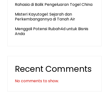
Rahasia di Balik Pengeluaran Togel China
Misteri Kayutogel: Sejarah dan
Perkembangannya di Tanah Air
Menggali Potensi Rubah4d untuk Bisnis
Anda
Recent Comments
No comments to show.