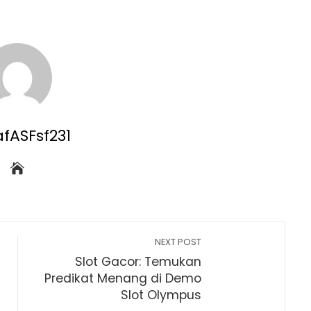
afASFsf231
NEXT POST
Slot Gacor: Temukan
Predikat Menang di Demo
Slot Olympus