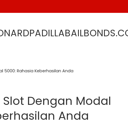
ONARDPADILLABAILBONDS.
l 5000: Rahasia Keberhasilan Anda
 Slot Dengan Modal
berhasilan Anda