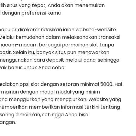
ih situs yang tepat, Anda akan menemukan
 dengan preferensi kamu.
populer direkomendasikan ialah website-website
Melalui kemudahan dalam melaksanakan transaksi
 macam-macam berbagai permainan slot tanpa
sit. Selain itu, banyak situs pun menawarkan
enggunakan cara deposit melalui dana, sehingga
ak bonus untuk Anda coba.
ediakan opsi slot dengan setoran minimal 5000. Hal
ermainan dengan modal modal yang minim
ng menggiurkan yang menggiurkan. Website yang
memberikan memberikan informasi terkini tentang
ering dimainkan, sehingga Anda bisa
angan.