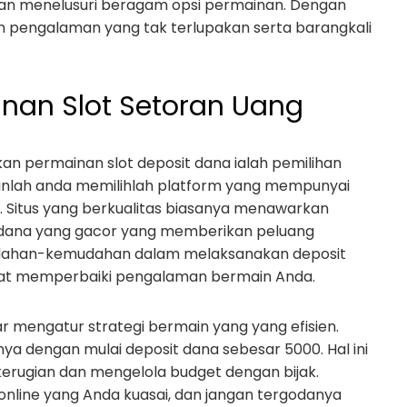
dan menelusuri beragam opsi permainan. Dengan
n pengalaman yang tak terlupakan serta barangkali
inan Slot Setoran Uang
an permainan slot deposit dana ialah pemilihan
kanlah anda memilihlah platform yang mempunyai
ain. Situs yang berkualitas biasanya menawarkan
t dana yang gacor yang memberikan peluang
mudahan-kemudahan dalam melaksanakan deposit
pat memperbaiki pengalaman bermain Anda.
ar mengatur strategi bermain yang yang efisien.
nya dengan mulai deposit dana sebesar 5000. Hal ini
rugian dan mengelola budget dengan bijak.
online yang Anda kuasai, dan jangan tergodanya