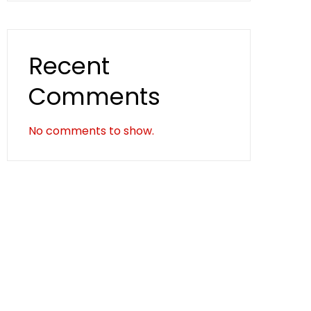
Recent
Comments
No comments to show.