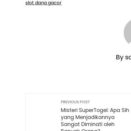
slot dana gacor
By s
PREVIOUS POST
Misteri SuperTogel: Apa Sih
yang Menjadikannya
Sangat Diminati oleh