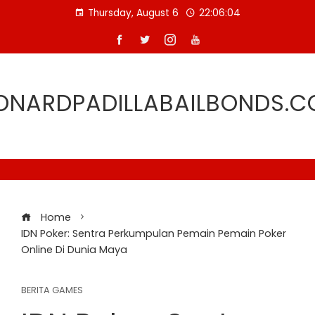
Skip
Thursday, August 6
22:06:05
to
content
ONARDPADILLABAILBONDS.
Home
IDN Poker: Sentra Perkumpulan Pemain Pemain Poker
Online Di Dunia Maya
BERITA GAMES