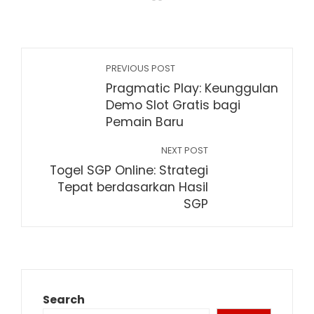
PREVIOUS POST
Pragmatic Play: Keunggulan
Demo Slot Gratis bagi
Pemain Baru
NEXT POST
Togel SGP Online: Strategi
Tepat berdasarkan Hasil
SGP
Search