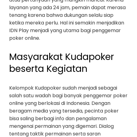
layanan yang ada 24 jam, pemain dapat merasa
tenang karena bahwa dukungan selalu siap
ketika mereka perlu. Hal ini semakin menjadikan
IDN Play menjadi yang utama bagi penggemar
poker online.
Masyarakat Kudapoker
beserta Kegiatan
Kelompok Kudapoker sudah menjadi sebagai
salah satu wadah bagi banyak penggemar poker
online yang berlokasi di Indonesia. Dengan
beragam media yang tersedia, pecinta poker
bisa saling berbagi info dan pengalaman
mengenai permainan yang digemari. Dialog
tentang taktik permainan serta saran