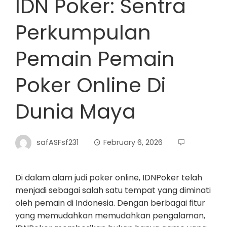
IDN Poker: Sentra
Perkumpulan
Pemain Pemain
Poker Online Di
Dunia Maya
safASFsf231
February 6, 2026
Di dalam alam judi poker online, IDNPoker telah
menjadi sebagai salah satu tempat yang diminati
oleh pemain di Indonesia. Dengan berbagai fitur
yang memudahkan memudahkan pengalaman,