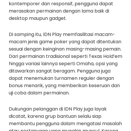
kontemporer dan responsif, pengguna dapat
merasakan permainan dengan lama baik di
desktop maupun gadget.
Di samping itu, IDN Play memfasilitasi macam-
macam jenis game poker yang dapat ditentukan
sesuai dengan keinginan masing-masing pemain.
Dari permainan tradisional seperti Texas Hold’em
hingga variasi lainnya seperti Omaha, opsi yang
ditawarkan sangat beragam. Pengguna juga
dapat menemukan turnamen reguler dengan
bonus menarik, yang memberikan keseruan dan
uji coba dalam permainan.
Dukungan pelanggan di IDN Play juga layak
dicatat, karena grup bantuan selalu siap
membantu pengguna dalam mengatasi masalah
atau pertanyaan yang mungkin muncul. Karena