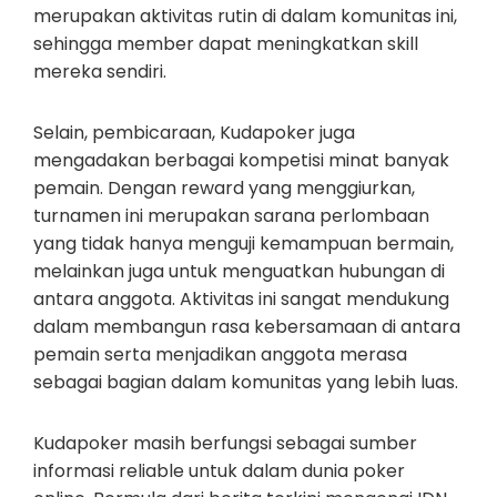
merupakan aktivitas rutin di dalam komunitas ini,
sehingga member dapat meningkatkan skill
mereka sendiri.
Selain, pembicaraan, Kudapoker juga
mengadakan berbagai kompetisi minat banyak
pemain. Dengan reward yang menggiurkan,
turnamen ini merupakan sarana perlombaan
yang tidak hanya menguji kemampuan bermain,
melainkan juga untuk menguatkan hubungan di
antara anggota. Aktivitas ini sangat mendukung
dalam membangun rasa kebersamaan di antara
pemain serta menjadikan anggota merasa
sebagai bagian dalam komunitas yang lebih luas.
Kudapoker masih berfungsi sebagai sumber
informasi reliable untuk dalam dunia poker