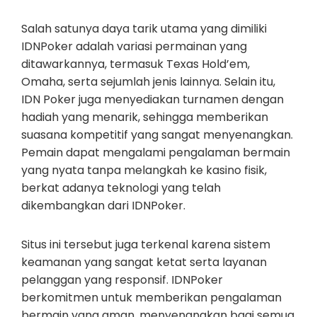
Salah satunya daya tarik utama yang dimiliki
IDNPoker adalah variasi permainan yang
ditawarkannya, termasuk Texas Hold’em,
Omaha, serta sejumlah jenis lainnya. Selain itu,
IDN Poker juga menyediakan turnamen dengan
hadiah yang menarik, sehingga memberikan
suasana kompetitif yang sangat menyenangkan.
Pemain dapat mengalami pengalaman bermain
yang nyata tanpa melangkah ke kasino fisik,
berkat adanya teknologi yang telah
dikembangkan dari IDNPoker.
Situs ini tersebut juga terkenal karena sistem
keamanan yang sangat ketat serta layanan
pelanggan yang responsif. IDNPoker
berkomitmen untuk memberikan pengalaman
bermain yang aman, menyenangkan bagi semua