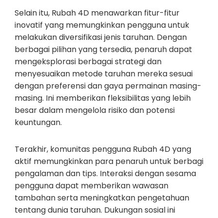
Selain itu, Rubah 4D menawarkan fitur-fitur
inovatif yang memungkinkan pengguna untuk
melakukan diversifikasi jenis taruhan. Dengan
berbagai pilihan yang tersedia, penaruh dapat
mengeksplorasi berbagai strategi dan
menyesuaikan metode taruhan mereka sesuai
dengan preferensi dan gaya permainan masing-
masing. Ini memberikan fleksibilitas yang lebih
besar dalam mengelola risiko dan potensi
keuntungan.
Terakhir, komunitas pengguna Rubah 4D yang
aktif memungkinkan para penaruh untuk berbagi
pengalaman dan tips. Interaksi dengan sesama
pengguna dapat memberikan wawasan
tambahan serta meningkatkan pengetahuan
tentang dunia taruhan. Dukungan sosial ini