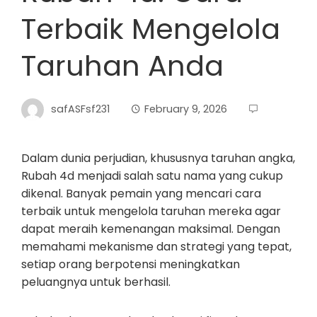
Terbaik Mengelola
Taruhan Anda
safASFsf231
February 9, 2026
Dalam dunia perjudian, khususnya taruhan angka,
Rubah 4d menjadi salah satu nama yang cukup
dikenal. Banyak pemain yang mencari cara
terbaik untuk mengelola taruhan mereka agar
dapat meraih kemenangan maksimal. Dengan
memahami mekanisme dan strategi yang tepat,
setiap orang berpotensi meningkatkan
peluangnya untuk berhasil.