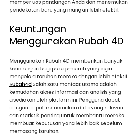
memperluas pandangan Anda dan menemukan
pendekatan baru yang mungkin lebih efektif.
Keuntungan
Menggunakan Rubah 4D
Menggunakan Rubah 4D memberikan banyak
keuntungan bagi para penaruh yang ingin
mengelola taruhan mereka dengan lebih efektif.
Rubah4d
Salah satu manfaat utama adalah
kemudahan akses informasi dan analisis yang
disediakan oleh platform ini. Pengguna dapat
dengan cepat menemukan data yang relevan
dan statistik penting untuk membantu mereka
membuat keputusan yang lebih baik sebelum
memasang taruhan.