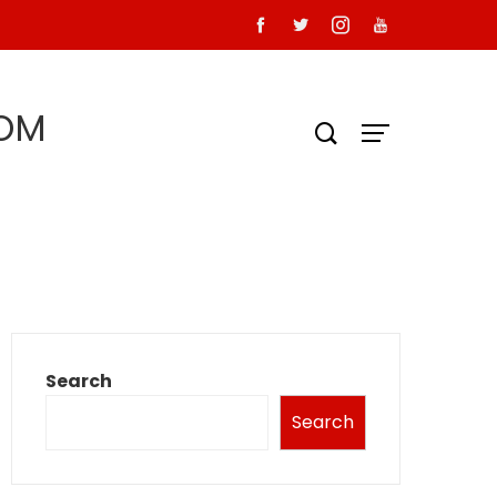
COM
Search
Search