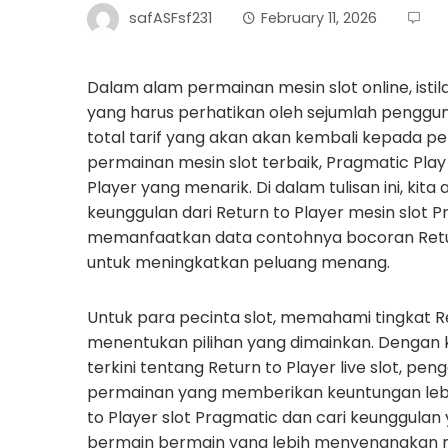
safASFsf231
February 11, 2026
Dalam alam permainan mesin slot online, istil
yang harus perhatikan oleh sejumlah penggun
total tarif yang akan akan kembali kepada p
permainan mesin slot terbaik, Pragmatic Pl
Player yang menarik. Di dalam tulisan ini, ki
keunggulan dari Return to Player mesin slot
memanfaatkan data contohnya bocoran Return
untuk meningkatkan peluang menang.
Untuk para pecinta slot, memahami tingkat R
menentukan pilihan yang dimainkan. Dengan k
terkini tentang Return to Player live slot, p
permainan yang memberikan keuntungan lebih t
to Player slot Pragmatic dan cari keunggul
bermain bermain yang lebih menyenangkan