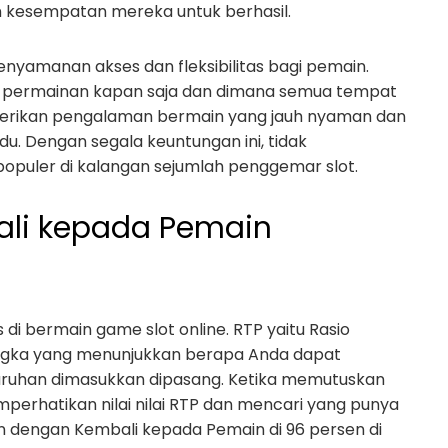
kesempatan mereka untuk berhasil.
nyamanan akses dan fleksibilitas bagi pemain.
ti permainan kapan saja dan dimana semua tempat
memberikan pengalaman bermain yang jauh nyaman dan
du. Dengan segala keuntungan ini, tidak
populer di kalangan sejumlah penggemar slot.
li kepada Pemain
 di bermain game slot online. RTP yaitu Rasio
gka yang menunjukkan berapa Anda dapat
taruhan dimasukkan dipasang. Ketika memutuskan
mperhatikan nilai nilai RTP dan mencari yang punya
n dengan Kembali kepada Pemain di 96 persen di