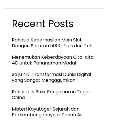
Recent Posts
Rahasia Keberhasilan Main Slot
Dengan Setoran 5000: Tips dan Trik
Menemukan Keberdayaan Cita-cita
4D untuk Penanaman Modal
Salju 4D: Transformasi Dunia Digital
yang Sangat Mengagumkan
Rahasia di Balik Pengeluaran Togel
China
Misteri Kayutogel: Sejarah dan
Perkembangannya di Tanah Air