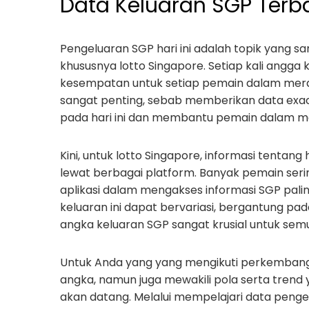
Data Keluaran SGP Terb
Pengeluaran SGP hari ini adalah topik yang s
khususnya lotto Singapore. Setiap kali angg
kesempatan untuk setiap pemain dalam meraih
sangat penting, sebab memberikan data exac
pada hari ini dan membantu pemain dalam men
Kini, untuk lotto Singapore, informasi tenta
lewat berbagai platform. Banyak pemain ser
aplikasi dalam mengakses informasi SGP paling
keluaran ini dapat bervariasi, bergantung pa
angka keluaran SGP sangat krusial untuk se
Untuk Anda yang yang mengikuti perkembang
angka, namun juga mewakili pola serta tren
akan datang. Melalui mempelajari data penge