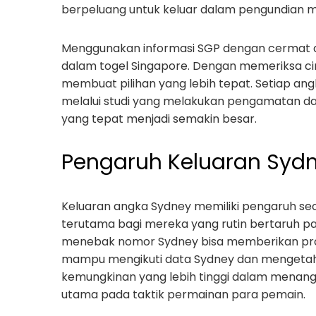
berpeluang untuk keluar dalam pengundian 
Menggunakan informasi SGP dengan cermat da
dalam togel Singapore. Dengan memeriksa ciri-
membuat pilihan yang lebih tepat. Setiap an
melalui studi yang melakukan pengamatan d
yang tepat menjadi semakin besar.
Pengaruh Keluaran Sydn
Keluaran angka Sydney memiliki pengaruh seca
terutama bagi mereka yang rutin bertaruh 
menebak nomor Sydney bisa memberikan prof
mampu mengikuti data Sydney dan mengetahui 
kemungkinan yang lebih tinggi dalam menang.
utama pada taktik permainan para pemain.