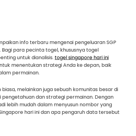
ampaikan info terbaru mengenai pengeluaran SGP
. Bagi para pecinta togel, khususnya togel
nting untuk dianalisis.
togel singapore hari ini
untuk menentukan strategi Anda ke depan, baik
alam permainan.
biasa, melainkan juga sebuah komunitas besar di
i pengetahuan dan strategi permainan. Dengan
njadi lebih mudah dalam menyusun nombor yang
Singapore hari ini dan apa pengaruh data tersebut