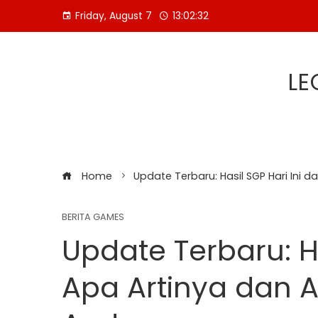
Skip
Friday, August 7
13:02:32
to
content
LE
Home
Update Terbaru: Hasil SGP Hari Ini
BERITA GAMES
Update Terbaru: Ha
Apa Artinya dan 