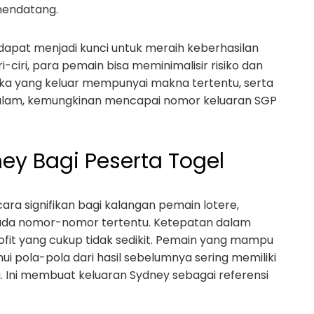
mendatang.
pat menjadi kunci untuk meraih keberhasilan
ciri, para pemain bisa meminimalisir risiko dan
gka yang keluar mempunyai makna tertentu, serta
alam, kemungkinan mencapai nomor keluaran SGP
ey Bagi Peserta Togel
ra signifikan bagi kalangan pemain lotere,
pada nomor-nomor tertentu. Ketepatan dalam
it yang cukup tidak sedikit. Pemain yang mampu
pola-pola dari hasil sebelumnya sering memiliki
 Ini membuat keluaran Sydney sebagai referensi