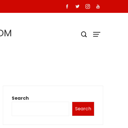
COM
Search
Search