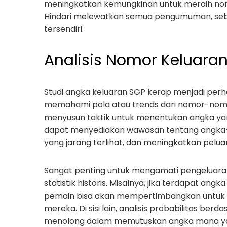
meningkatkan kemungkinan untuk meraih nom
Hindari melewatkan semua pengumuman, sebab
tersendiri.
Analisis Nomor Keluara
Studi angka keluaran SGP kerap menjadi perh
memahami pola atau trends dari nomor-nomor
menyusun taktik untuk menentukan angka yan
dapat menyediakan wawasan tentang angka-
yang jarang terlihat, dan meningkatkan pelua
Sangat penting untuk mengamati pengeluara
statistik historis. Misalnya, jika terdapat an
pemain bisa akan mempertimbangkan untuk 
mereka. Di sisi lain, analisis probabilitas be
menolong dalam memutuskan angka mana yang