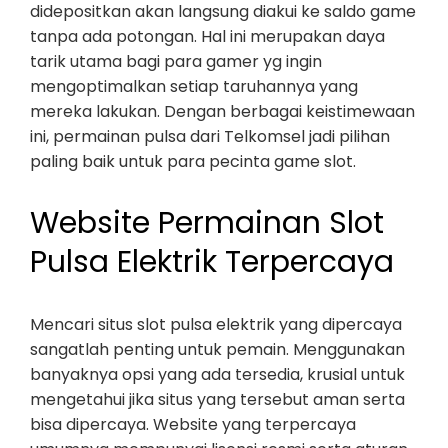
didepositkan akan langsung diakui ke saldo game
tanpa ada potongan. Hal ini merupakan daya
tarik utama bagi para gamer yg ingin
mengoptimalkan setiap taruhannya yang
mereka lakukan. Dengan berbagai keistimewaan
ini, permainan pulsa dari Telkomsel jadi pilihan
paling baik untuk para pecinta game slot.
Website Permainan Slot
Pulsa Elektrik Terpercaya
Mencari situs slot pulsa elektrik yang dipercaya
sangatlah penting untuk pemain. Menggunakan
banyaknya opsi yang ada tersedia, krusial untuk
mengetahui jika situs yang tersebut aman serta
bisa dipercaya. Website yang terpercaya