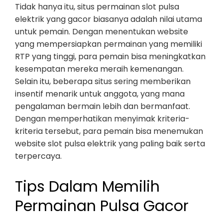
Tidak hanya itu, situs permainan slot pulsa
elektrik yang gacor biasanya adalah nilai utama
untuk pemain. Dengan menentukan website
yang mempersiapkan permainan yang memiliki
RTP yang tinggi, para pemain bisa meningkatkan
kesempatan mereka meraih kemenangan.
Selain itu, beberapa situs sering memberikan
insentif menarik untuk anggota, yang mana
pengalaman bermain lebih dan bermanfaat.
Dengan memperhatikan menyimak kriteria-
kriteria tersebut, para pemain bisa menemukan
website slot pulsa elektrik yang paling baik serta
terpercaya.
Tips Dalam Memilih
Permainan Pulsa Gacor