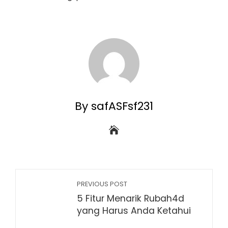
By safASFsf231
PREVIOUS POST
5 Fitur Menarik Rubah4d
yang Harus Anda Ketahui