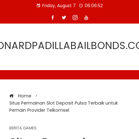
Skip
Friday, August 7
06:06:52
to
content
ONARDPADILLABAILBONDS.
Home
Situs Permainan Slot Deposit Pulsa Terbaik untuk
Pemain Provider Telkomsel
BERITA GAMES