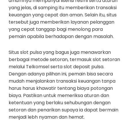
umumnya mempunyai lisensi resmi serta aturan
yang jelas, di samping itu memberikan transaksi
keuangan yang cepat dan aman. Selain itu, situs
tersebut juga memberikan layanan pelanggan
yang cepat tanggap bagi menolong para
pemain apabila berhadapan dengan masalah.
Situs slot pulsa yang bagus juga menawarkan
berbagai metode setoran, termasuk slot setoran
melalui Telkomsel serta slot deposit pulsa.
Dengan adanya pilihan ini, pemain bisa secara
mudah menjalankan transaksi keuangan tanpa
harus harus khawatir tentang biaya potongan
biaya. Pastikan untuk memeriksa aturan dan
ketentuan yang berlaku sehubungan dengan
setoran dan penarikan supaya ia dapat bermain
menjadi lebh nyaman dan hemat.