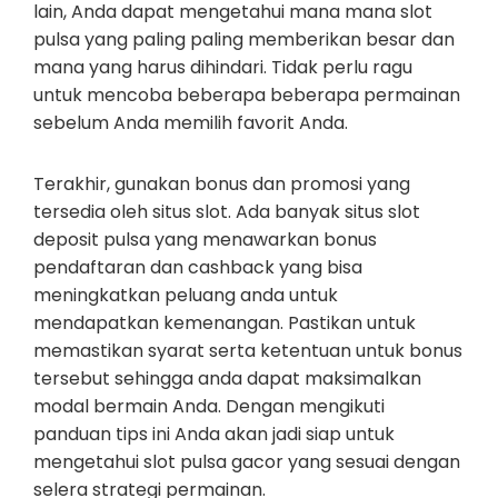
lain, Anda dapat mengetahui mana mana slot
pulsa yang paling paling memberikan besar dan
mana yang harus dihindari. Tidak perlu ragu
untuk mencoba beberapa beberapa permainan
sebelum Anda memilih favorit Anda.
Terakhir, gunakan bonus dan promosi yang
tersedia oleh situs slot. Ada banyak situs slot
deposit pulsa yang menawarkan bonus
pendaftaran dan cashback yang bisa
meningkatkan peluang anda untuk
mendapatkan kemenangan. Pastikan untuk
memastikan syarat serta ketentuan untuk bonus
tersebut sehingga anda dapat maksimalkan
modal bermain Anda. Dengan mengikuti
panduan tips ini Anda akan jadi siap untuk
mengetahui slot pulsa gacor yang sesuai dengan
selera strategi permainan.