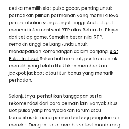
Ketika memilih slot pulsa gacor, penting untuk
perhatikan pilihan permainan yang memiliki level
pengembalian yang sangat tinggi. Anda dapat
mencari informasi soal RTP alias Return to Player
dari setiap game. Semakin besar nilai RTP,
semakin tinggi peluang Anda untuk
mendapatkan kemenangan dalam panjang.
Slot
Pulsa Indosat
Selain hal tersebut, pastikan untuk
memilih yang telah dibuktikan memberikan
jackpot jackpot atau fitur bonus yang menarik
perhatian.
Selanjutnya, perhatikan tanggapan serta
rekomendasi dari para pemain lain. Banyak situs
slot pulsa yang menyediakan forum atau
komunitas di mana pemain berbagi pengalaman
mereka. Dengan cara membaca testimoni orang