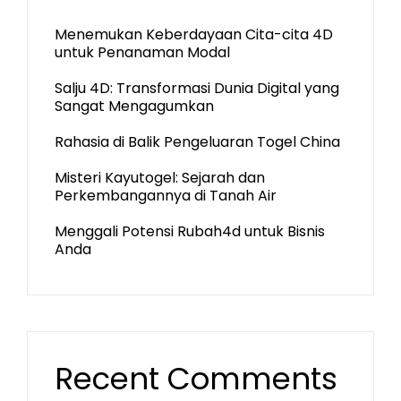
Menemukan Keberdayaan Cita-cita 4D
untuk Penanaman Modal
Salju 4D: Transformasi Dunia Digital yang
Sangat Mengagumkan
Rahasia di Balik Pengeluaran Togel China
Misteri Kayutogel: Sejarah dan
Perkembangannya di Tanah Air
Menggali Potensi Rubah4d untuk Bisnis
Anda
Recent Comments