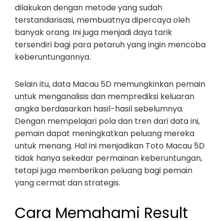
dilakukan dengan metode yang sudah
terstandarisasi, membuatnya dipercaya oleh
banyak orang. Ini juga menjadi daya tarik
tersendiri bagi para petaruh yang ingin mencoba
keberuntungannya.
Selain itu, data Macau 5D memungkinkan pemain
untuk menganalisis dan memprediksi keluaran
angka berdasarkan hasil-hasil sebelumnya.
Dengan mempelajari pola dan tren dari data ini,
pemain dapat meningkatkan peluang mereka
untuk menang. Hal ini menjadikan Toto Macau 5D
tidak hanya sekedar permainan keberuntungan,
tetapi juga memberikan peluang bagi pemain
yang cermat dan strategis.
Cara Memahami Result