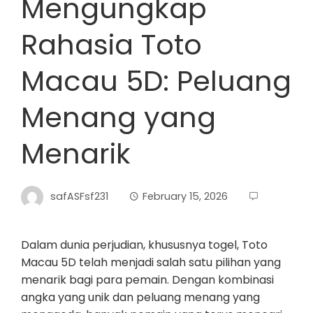
Mengungkap
Rahasia Toto
Macau 5D: Peluang
Menang yang
Menarik
safASFsf231
February 15, 2026
Dalam dunia perjudian, khususnya togel, Toto
Macau 5D telah menjadi salah satu pilihan yang
menarik bagi para pemain. Dengan kombinasi
angka yang unik dan peluang menang yang