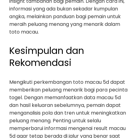
insight tambahan bagi pemain. Dengan cara ini,
informasi yang ada bukan sekadar kumpulan
angka, melainkan panduan bagi pemain untuk
meraih peluang menang yang menarik dalam
toto macau.
Kesimpulan dan
Rekomendasi
Mengikuti perkembangan toto macau 5d dapat
memberikan peluang menarik bagi para pecinta
togel. Dengan memanfaatkan data macau 5d
dan hasil keluaran sebelumnya, pemain dapat
menganalisis pola dan tren untuk meningkatkan
peluang menang. Penting untuk selalu
memperbarui informasi mengenai result macau
5d agar tetap berada di jalur yang benar saat