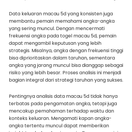
Data keluaran macau 5d yang konsisten juga
membantu pemain memahami angka-angka
yang sering muncul. Dengan mencermati
frekuensi angka pada togel macau 5d, pemain
dapat mengambil keputusan yang lebih
strategis. Misalnya, angka dengan frekuensi tinggi
bisa diprioritaskan dalam taruhan, sementara
angka yang jarang muncul bisa dianggap sebagai
risiko yang lebih besar. Proses analisis ini menjadi
bagian integral dari strategi taruhan yang sukses.
Pentingnya analisis data macau 5d tidak hanya
terbatas pada pengamatan angka, tetapi juga
mencakup pemahaman terhadap waktu dan
konteks keluaran. Mengamati kapan angka-
angka tertentu muncul dapat memberikan