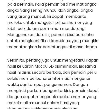
pola bermain. Para pemain bisa melihat angka-
angka yang sering muncul dan angka-angka
yang jarang muncul. Ini dapat membantu
mereka untuk mengatur pilihan nomor yang
lebih baik dalam permainan mendatang.
Menggunakan data ini, pemain bisa berusaha
untuk mengidentifikasi kombinasi yang mungkin
mendatangkan keberuntungan di masa depan.
Selain itu, penting juga untuk mengetahui kapan
hasil keluaran Macau 5D diumumkan. Biasanya,
hasil ini dirilis secara berkala, dan pemain perlu
selalu memperbaharui informasi mengenai
waktu dan tempat pengumuman. Dengan
mengikuti perkembangan terkini, pemain dapat
dengan cepat mengecek apakah nomor yang
mereka pilih muncul dalam hasil yang
diumumkan, sehingga meningkatkan