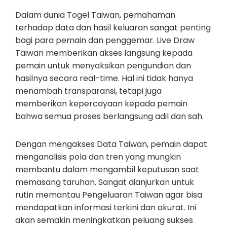
Dalam dunia Togel Taiwan, pemahaman
terhadap data dan hasil keluaran sangat penting
bagi para pemain dan penggemar. Live Draw
Taiwan memberikan akses langsung kepada
pemain untuk menyaksikan pengundian dan
hasilnya secara real-time. Hal ini tidak hanya
menambah transparansi, tetapi juga
memberikan kepercayaan kepada pemain
bahwa semua proses berlangsung adil dan sah.
Dengan mengakses Data Taiwan, pemain dapat
menganalisis pola dan tren yang mungkin
membantu dalam mengambil keputusan saat
memasang taruhan. Sangat dianjurkan untuk
rutin memantau Pengeluaran Taiwan agar bisa
mendapatkan informasi terkini dan akurat. Ini
akan semakin meningkatkan peluang sukses