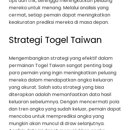
tips dan trik, sehingga meningkatkan peluang
mereka untuk menang. Melalui analisis yang
cermat, setiap pemain dapat meningkatkan
keakuratan prediksi mereka di masa depan.
Strategi Togel Taiwan
Mengembangkan strategi yang efektif dalam
permainan Togel Taiwan sangat penting bagi
para pemain yang ingin meningkatkan peluang
mereka dalam mendapatkan angka keluaran
yang akurat. Salah satu strategi yang bisa
diterapkan adalah memanfaatkan data hasil
keluaran sebelumnya. Dengan mencermati pola
dan tren angka yang sudah keluar, pemain dapat
mencoba untuk memprediksi angka yang
mungkin akan muncul di draw selanjutnya.