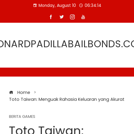
Skip
Monday, August 10
06:34:14
to
content
ONARDPADILLABAILBONDS.
Home
Toto Taiwan: Menguak Rahasia Keluaran yang Akurat
BERITA GAMES
Toto Taiwan: