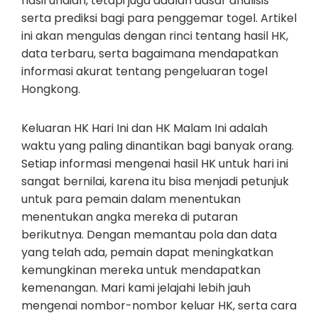
hasil undian, tetapi juga adalah dasar analisis
serta prediksi bagi para penggemar togel. Artikel
ini akan mengulas dengan rinci tentang hasil HK,
data terbaru, serta bagaimana mendapatkan
informasi akurat tentang pengeluaran togel
Hongkong.
Keluaran HK Hari Ini dan HK Malam Ini adalah
waktu yang paling dinantikan bagi banyak orang.
Setiap informasi mengenai hasil HK untuk hari ini
sangat bernilai, karena itu bisa menjadi petunjuk
untuk para pemain dalam menentukan
menentukan angka mereka di putaran
berikutnya. Dengan memantau pola dan data
yang telah ada, pemain dapat meningkatkan
kemungkinan mereka untuk mendapatkan
kemenangan. Mari kami jelajahi lebih jauh
mengenai nombor-nombor keluar HK, serta cara