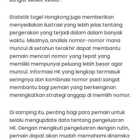
Statistik togel Hongkong juga memberikan
menyediakan ilustrasi yang lebih jelas tentang
pergerakan yang terjadi dalam dalam banyak
waktu. Misalnya, analisis nomor-nomor mana
muncul di setahun terakhir dapat membantu
pemain mencari nomor yang tepat yang
memiliki mempunyai peluang lebih besar agar
muncul. Informasi HK yang lengkap termasuk
seringnya dan kombinasi nomor pasti sangat
membantu bagi pemain yang berkeinginan
meningkatkan strategi anggap di memilih nomor.
Di samping itu, penting bagi para pemain untuk
selalu mengupdate data tentang pengeluaran
HK. Dengan mengikuti pengeluaran dengan rutin,
pemain dapat akan mudah memahami dinamika