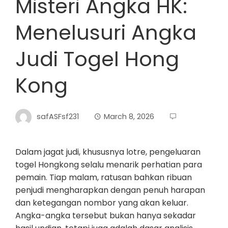
Misteri Angka HK:
Menelusuri Angka
Judi Togel Hong
Kong
safASFsf231
March 8, 2026
Dalam jagat judi, khususnya lotre, pengeluaran
togel Hongkong selalu menarik perhatian para
pemain. Tiap malam, ratusan bahkan ribuan
penjudi mengharapkan dengan penuh harapan
dan ketegangan nombor yang akan keluar.
Angka-angka tersebut bukan hanya sekadar