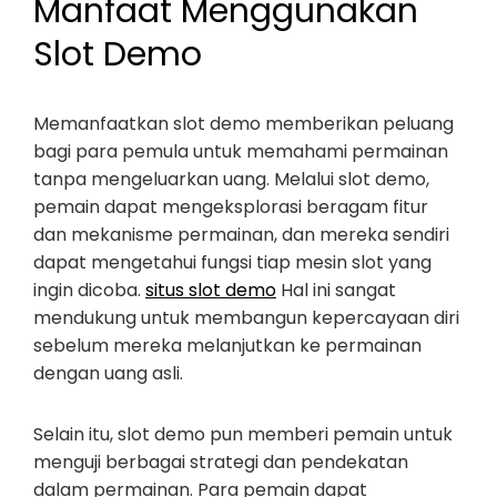
Manfaat Menggunakan
Slot Demo
Memanfaatkan slot demo memberikan peluang
bagi para pemula untuk memahami permainan
tanpa mengeluarkan uang. Melalui slot demo,
pemain dapat mengeksplorasi beragam fitur
dan mekanisme permainan, dan mereka sendiri
dapat mengetahui fungsi tiap mesin slot yang
ingin dicoba.
situs slot demo
Hal ini sangat
mendukung untuk membangun kepercayaan diri
sebelum mereka melanjutkan ke permainan
dengan uang asli.
Selain itu, slot demo pun memberi pemain untuk
menguji berbagai strategi dan pendekatan
dalam permainan. Para pemain dapat