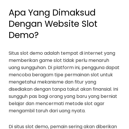
Apa Yang Dimaksud
Dengan Website Slot
Demo?
Situs slot demo adalah tempat di internet yang
memberikan game slot tidak perlu menaruh
uang sungguhan. Di platform ini, pengguna dapat
mencoba beragam tipe permainan slot untuk
mengetahui mekanisme dan fitur yang
disediakan dengan tanpa takut akan finansial. Ini
sungguh pas bagi orang yang baru yang berniat
belajar dan mencermati metode slot agar
mengambil taruh dari uang nyata.
Di situs slot demo, pemain sering akan diberikan