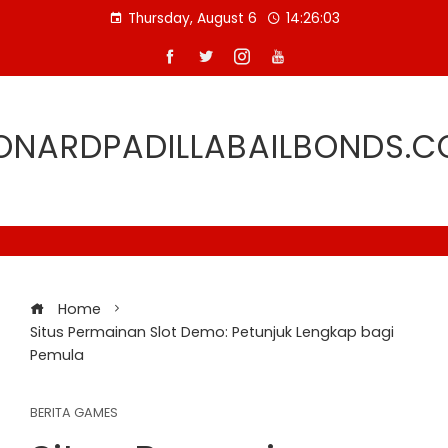
Skip
Thursday, August 6
14:26:04
to
content
ONARDPADILLABAILBONDS.
Home
Situs Permainan Slot Demo: Petunjuk Lengkap bagi
Pemula
BERITA GAMES