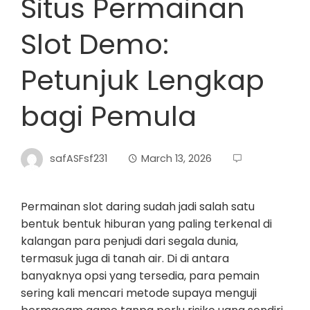
Situs Permainan
Slot Demo:
Petunjuk Lengkap
bagi Pemula
safASFsf231
March 13, 2026
Permainan slot daring sudah jadi salah satu
bentuk bentuk hiburan yang paling terkenal di
kalangan para penjudi dari segala dunia,
termasuk juga di tanah air. Di di antara
banyaknya opsi yang tersedia, para pemain
sering kali mencari metode supaya menguji