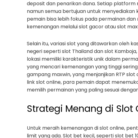
deposit dan penarikan dana. Setiap platfor
namun semua bertujuan untuk menyediakan k
pemain bisa lebih fokus pada permainan da
kemenangan melalui slot gacor atau slot max
Selain itu, variasi slot yang ditawarkan oleh k
negeri seperti slot Thailand dan slot Kamboj
lokasi memiliki karakteristik unik dalam perm
yang mencari kemenangan yang tinggi sering
gampang maxwin, yang menjanjikan RTP slot on
link slot online, para pemain dapat menemu
memilih permainan yang paling sesuai dengan
Strategi Menang di Slot 
Untuk meraih kemenangan di slot online, pen
limit yang ada. Slot bet kecil, seperti slot b