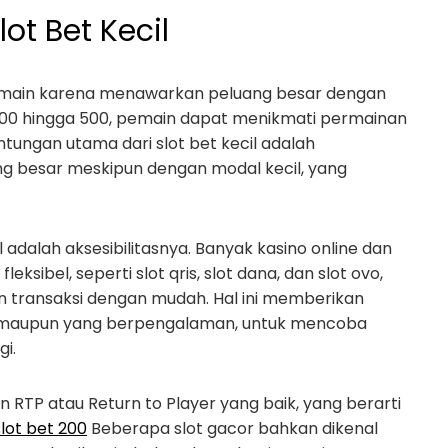
ot Bet Kecil
 pemain karena menawarkan peluang besar dengan
i 100 hingga 500, pemain dapat menikmati permainan
ungan utama dari slot bet kecil adalah
 besar meskipun dengan modal kecil, yang
 adalah aksesibilitasnya. Banyak kasino online dan
ksibel, seperti slot qris, slot dana, dan slot ovo,
transaksi dengan mudah. Hal ini memberikan
la maupun yang berpengalaman, untuk mencoba
i.
n RTP atau Return to Player yang baik, yang berarti
slot bet 200
Beberapa slot gacor bahkan dikenal