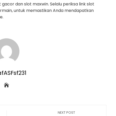
gacor dan slot maxwin. Selalu periksa link slot
ermain, untuk memastikan Anda mendapatkan
e.
afASFsf231
NEXT POST