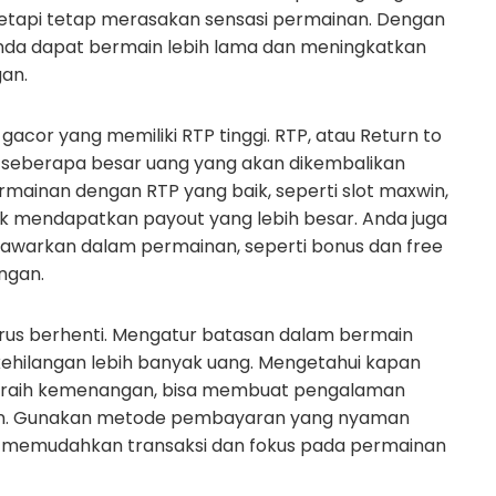
 tetapi tetap merasakan sensasi permainan. Dengan
nda dapat bermain lebih lama dan meningkatkan
an.
 gacor yang memiliki RTP tinggi. RTP, atau Return to
 seberapa besar uang yang akan dikembalikan
rmainan dengan RTP yang baik, seperti slot maxwin,
 mendapatkan payout yang lebih besar. Anda juga
itawarkan dalam permainan, seperti bonus dan free
ngan.
arus berhenti. Mengatur batasan dalam bermain
k kehilangan lebih banyak uang. Mengetahui kapan
 meraih kemenangan, bisa membuat pengalaman
kan. Gunakan metode pembayaran yang nyaman
untuk memudahkan transaksi dan fokus pada permainan