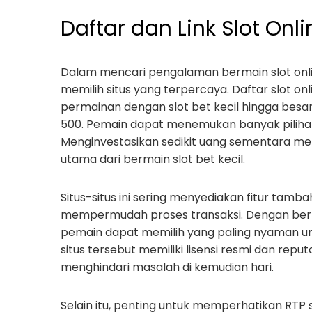
Daftar dan Link Slot Onl
Dalam mencari pengalaman bermain slot onl
memilih situs yang terpercaya. Daftar slot o
permainan dengan slot bet kecil hingga besar, 
500. Pemain dapat menemukan banyak piliha
Menginvestasikan sedikit uang sementara mem
utama dari bermain slot bet kecil.
Situs-situs ini sering menyediakan fitur tambah
mempermudah proses transaksi. Dengan ber
pemain dapat memilih yang paling nyaman u
situs tersebut memiliki lisensi resmi dan repu
menghindari masalah di kemudian hari.
Selain itu, penting untuk memperhatikan RTP 