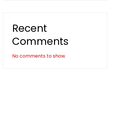
Recent
Comments
No comments to show.