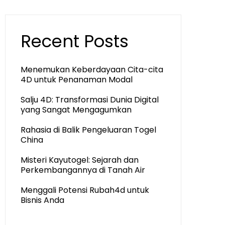
Recent Posts
Menemukan Keberdayaan Cita-cita
4D untuk Penanaman Modal
Salju 4D: Transformasi Dunia Digital
yang Sangat Mengagumkan
Rahasia di Balik Pengeluaran Togel
China
Misteri Kayutogel: Sejarah dan
Perkembangannya di Tanah Air
Menggali Potensi Rubah4d untuk
Bisnis Anda