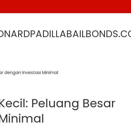
ONARDPADILLABAILBONDS.
sar dengan Investasi Minimal
Kecil: Peluang Besar
 Minimal