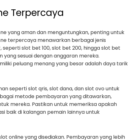
ine Terpercaya
ine yang aman dan menguntungkan, penting untuk
nline terpercaya menawarkan berbagai jenis
seperti slot bet 100, slot bet 200, hingga slot bet
n yang sesuai dengan anggaran mereka.
iliki peluang menang yang besar adalah daya tarik
an seperti slot qris, slot dana, dan slot ovo untuk
bagai metode pembayaran yang ditawarkan,
ntuk mereka. Pastikan untuk memeriksa apakah
tasi baik di kalangan pemain lainnya untuk
slot online yang disediakan. Pembayaran yang lebih