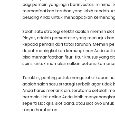
bagi pemain yang ingin berinvestasi minimal
memanfaatkan taruhan yang lebih rendah, A
peluang Anda untuk mendapatkan kemenang
Salah satu strategi efektif adalah memilih slot
Player, adalah persentase yang menunjukkan
kepada pemain dari total taruhan. Memilih pe
dapat meningkatkan kemungkinan Anda untuk
bisa memanfaatkan fitur-fitur khusus yang d
spins, untuk memaksimalkan potensi kemena
Terakhir, penting untuk mengetahui kapan h
adalah salah satu strategi terbaik agar tida
Anda harus menarik diri, terutama setelah
bermain slot online Anda lebih menyenang
seperti slot qris, slot dana, atau slot ovo 
tanpa hambatan.