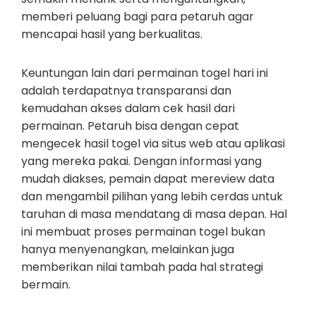
memberi peluang bagi para petaruh agar
mencapai hasil yang berkualitas.
Keuntungan lain dari permainan togel hari ini
adalah terdapatnya transparansi dan
kemudahan akses dalam cek hasil dari
permainan. Petaruh bisa dengan cepat
mengecek hasil togel via situs web atau aplikasi
yang mereka pakai. Dengan informasi yang
mudah diakses, pemain dapat mereview data
dan mengambil pilihan yang lebih cerdas untuk
taruhan di masa mendatang di masa depan. Hal
ini membuat proses permainan togel bukan
hanya menyenangkan, melainkan juga
memberikan nilai tambah pada hal strategi
bermain.