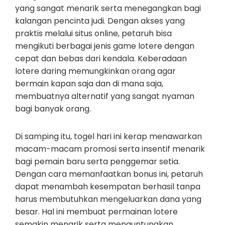
yang sangat menarik serta menegangkan bagi
kalangan pencinta judi. Dengan akses yang
praktis melalui situs online, petaruh bisa
mengikuti berbagai jenis game lotere dengan
cepat dan bebas dari kendala. Keberadaan
lotere daring memungkinkan orang agar
bermain kapan saja dan di mana saja,
membuatnya alternatif yang sangat nyaman
bagi banyak orang.
Di samping itu, togel hari ini kerap menawarkan
macam-macam promosi serta insentif menarik
bagi pemain baru serta penggemar setia.
Dengan cara memanfaatkan bonus ini, petaruh
dapat menambah kesempatan berhasil tanpa
harus membutuhkan mengeluarkan dana yang
besar. Hal ini membuat permainan lotere
semakin menarik serta menguntungkan,