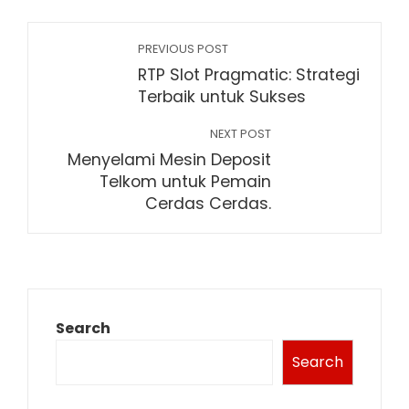
PREVIOUS POST
RTP Slot Pragmatic: Strategi
Terbaik untuk Sukses
NEXT POST
Menyelami Mesin Deposit
Telkom untuk Pemain
Cerdas Cerdas.
Search
Search