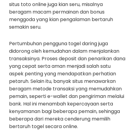
situs toto online juga kian seru, misalnya
beragam macam permainan dan bonus
menggoda yang kian pengalaman bertaruh
semakin seru.
Pertumbuhan pengguna togel daring juga
didorong oleh kemudahan dalam menjalankan
transaksinya. Proses deposit dan penarikan dana
yang cepat serta aman menjadi salah satu
aspek penting yang mendapatkan perhatian
petaruh. Selain itu, banyak situs menawarkan
beragam metode transaksi yang memudahkan
pemain, seperti e-wallet dan pengiriman melalui
bank. Hal ini menambah kepercayaan serta
kenyamanan bagi beberapa pemain, sehingga
beberapa dari mereka cenderung memilih
bertaruh togel secara online.