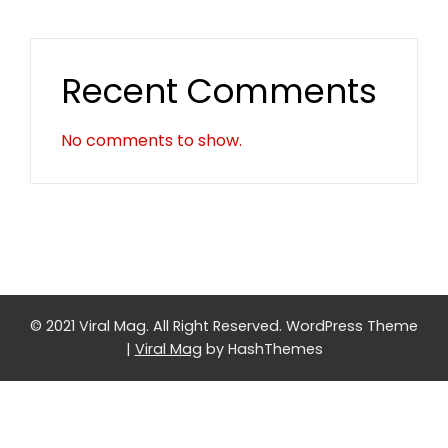
Recent Comments
No comments to show.
© 2021 Viral Mag. All Right Reserved.
WordPress Theme
|
Viral Mag
by HashThemes