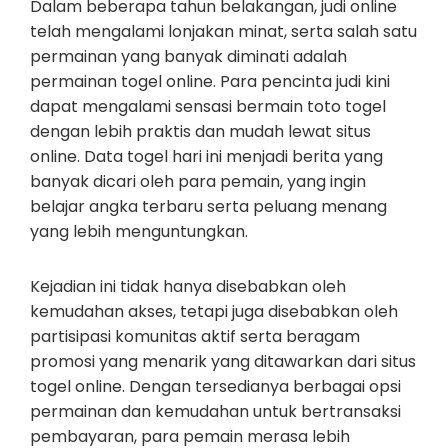
Dalam beberapa tahun belakangan, judi online
telah mengalami lonjakan minat, serta salah satu
permainan yang banyak diminati adalah
permainan togel online. Para pencinta judi kini
dapat mengalami sensasi bermain toto togel
dengan lebih praktis dan mudah lewat situs
online. Data togel hari ini menjadi berita yang
banyak dicari oleh para pemain, yang ingin
belajar angka terbaru serta peluang menang
yang lebih menguntungkan.
Kejadian ini tidak hanya disebabkan oleh
kemudahan akses, tetapi juga disebabkan oleh
partisipasi komunitas aktif serta beragam
promosi yang menarik yang ditawarkan dari situs
togel online. Dengan tersedianya berbagai opsi
permainan dan kemudahan untuk bertransaksi
pembayaran, para pemain merasa lebih