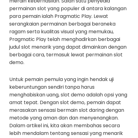
meraih keberhasilan. Salah satu penyedia
permainan slot yang populer di antara kalangan
para pemain ialah Pragmatic Play. Lewat
serangkaian permainan berbagai beraneka
ragam serta kualitas visual yang memukau,
Pragmatic Play telah menghadirkan berbagai
judul slot menarik yang dapat dimainkan dengan
berbagai cara, termasuk lewat permainan slot
demo.
Untuk pemain pemula yang ingin hendak uji
keberuntungan sendiri tanpa harus
menghabiskan uang, slot demo adalah opsi yang
amat tepat. Dengan slot demo, pemain dapat
merasakan sensasi bermain slot daring dengan
metode yang aman dan dan menyenangkan.
Dalam artikel ini, kita akan membahas secara
lebih mendalam tentang sensasi yang menarik