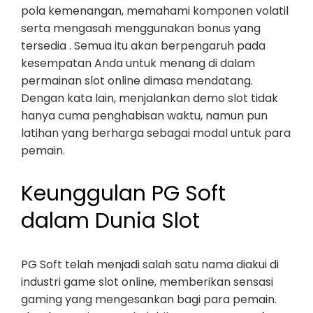
pola kemenangan, memahami komponen volatil
serta mengasah menggunakan bonus yang
tersedia . Semua itu akan berpengaruh pada
kesempatan Anda untuk menang di dalam
permainan slot online dimasa mendatang.
Dengan kata lain, menjalankan demo slot tidak
hanya cuma penghabisan waktu, namun pun
latihan yang berharga sebagai modal untuk para
pemain.
Keunggulan PG Soft
dalam Dunia Slot
PG Soft telah menjadi salah satu nama diakui di
industri game slot online, memberikan sensasi
gaming yang mengesankan bagi para pemain.