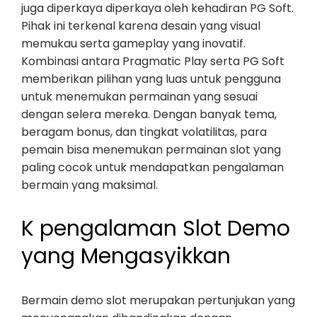
juga diperkaya diperkaya oleh kehadiran PG Soft.
Pihak ini terkenal karena desain yang visual
memukau serta gameplay yang inovatif.
Kombinasi antara Pragmatic Play serta PG Soft
memberikan pilihan yang luas untuk pengguna
untuk menemukan permainan yang sesuai
dengan selera mereka. Dengan banyak tema,
beragam bonus, dan tingkat volatilitas, para
pemain bisa menemukan permainan slot yang
paling cocok untuk mendapatkan pengalaman
bermain yang maksimal.
K pengalaman Slot Demo
yang Mengasyikkan
Bermain demo slot merupakan pertunjukan yang