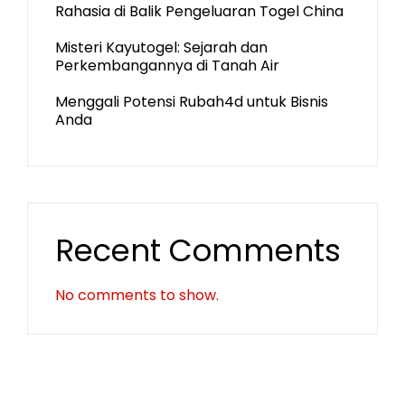
Rahasia di Balik Pengeluaran Togel China
Misteri Kayutogel: Sejarah dan
Perkembangannya di Tanah Air
Menggali Potensi Rubah4d untuk Bisnis
Anda
Recent Comments
No comments to show.