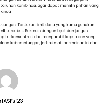
u taruhan kombinasi, agar dapat memilih pilihan yang
 anda.
euangan. Tentukan limit dana yang kamu gunakan
mit tersebut. Bermain dengan bijak dan jangan
p terkonsentrasi dan mengambil keputusan yang
inan keberuntungan, jadi nikmati permainan ini dan
afASFsf231