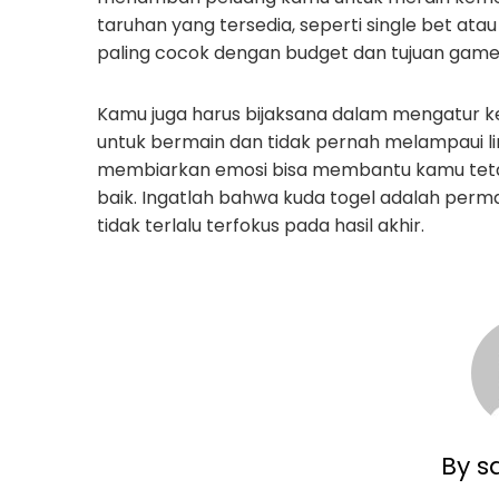
taruhan yang tersedia, seperti single bet ata
paling cocok dengan budget dan tujuan game
Kamu juga harus bijaksana dalam mengatur k
untuk bermain dan tidak pernah melampaui li
membiarkan emosi bisa membantu kamu teta
baik. Ingatlah bahwa kuda togel adalah perma
tidak terlalu terfokus pada hasil akhir.
By s