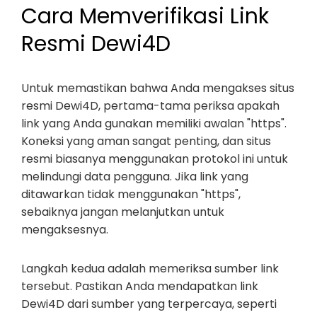
Cara Memverifikasi Link
Resmi Dewi4D
Untuk memastikan bahwa Anda mengakses situs
resmi Dewi4D, pertama-tama periksa apakah
link yang Anda gunakan memiliki awalan "https".
Koneksi yang aman sangat penting, dan situs
resmi biasanya menggunakan protokol ini untuk
melindungi data pengguna. Jika link yang
ditawarkan tidak menggunakan "https",
sebaiknya jangan melanjutkan untuk
mengaksesnya.
Langkah kedua adalah memeriksa sumber link
tersebut. Pastikan Anda mendapatkan link
Dewi4D dari sumber yang terpercaya, seperti