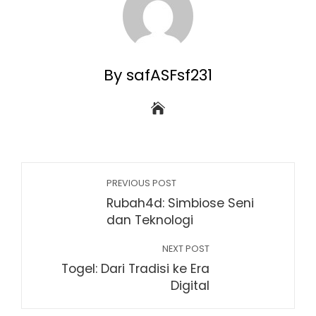
By safASFsf231
PREVIOUS POST
Rubah4d: Simbiose Seni
dan Teknologi
NEXT POST
Togel: Dari Tradisi ke Era
Digital