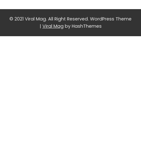
© 2021 Viral Mag. All Right Reserved.
WordPress Theme
|
Viral Mag
by HashThemes