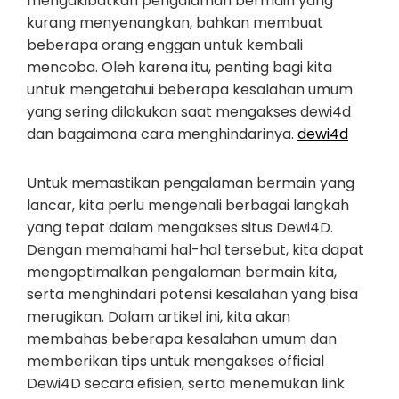
mengakibatkan pengalaman bermain yang
kurang menyenangkan, bahkan membuat
beberapa orang enggan untuk kembali
mencoba. Oleh karena itu, penting bagi kita
untuk mengetahui beberapa kesalahan umum
yang sering dilakukan saat mengakses dewi4d
dan bagaimana cara menghindarinya.
dewi4d
Untuk memastikan pengalaman bermain yang
lancar, kita perlu mengenali berbagai langkah
yang tepat dalam mengakses situs Dewi4D.
Dengan memahami hal-hal tersebut, kita dapat
mengoptimalkan pengalaman bermain kita,
serta menghindari potensi kesalahan yang bisa
merugikan. Dalam artikel ini, kita akan
membahas beberapa kesalahan umum dan
memberikan tips untuk mengakses official
Dewi4D secara efisien, serta menemukan link