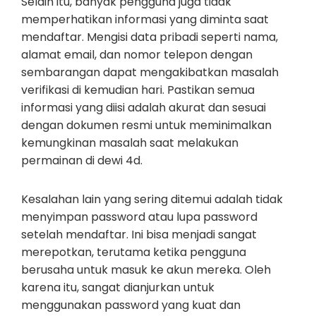
Selain itu, banyak pengguna juga tidak
memperhatikan informasi yang diminta saat
mendaftar. Mengisi data pribadi seperti nama,
alamat email, dan nomor telepon dengan
sembarangan dapat mengakibatkan masalah
verifikasi di kemudian hari. Pastikan semua
informasi yang diisi adalah akurat dan sesuai
dengan dokumen resmi untuk meminimalkan
kemungkinan masalah saat melakukan
permainan di dewi 4d.
Kesalahan lain yang sering ditemui adalah tidak
menyimpan password atau lupa password
setelah mendaftar. Ini bisa menjadi sangat
merepotkan, terutama ketika pengguna
berusaha untuk masuk ke akun mereka. Oleh
karena itu, sangat dianjurkan untuk
menggunakan password yang kuat dan