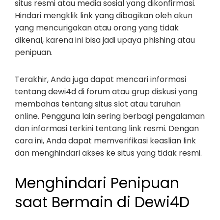
situs resmi atau media sosial yang dikonfirmasi.
Hindari mengklik link yang dibagikan oleh akun
yang mencurigakan atau orang yang tidak
dikenal, karena ini bisa jadi upaya phishing atau
penipuan.
Terakhir, Anda juga dapat mencari informasi
tentang dewi4d di forum atau grup diskusi yang
membahas tentang situs slot atau taruhan
online. Pengguna lain sering berbagi pengalaman
dan informasi terkini tentang link resmi. Dengan
cara ini, Anda dapat memverifikasi keaslian link
dan menghindari akses ke situs yang tidak resmi.
Menghindari Penipuan
saat Bermain di Dewi4D