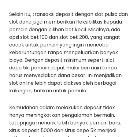
Selain itu, transaksi deposit dengan slot pulsa dan
slot dana juga memberikan fleksibilitas kepada
pemain dengan pilihan bet kecil. Misalnya, ada
opsi slot bet 100 dan slot bet 200, yang sangat
cocok untuk pemain yang ingin mencoba
keberuntungan tanpa mengeluarkan banyak
biaya. Dengan deposit minimum seperti slot
depo 5k, pemain dapat mulai bermain tanpa
harus menyediakan dana besar. Ini menjadikan
slot online lebih dapat diakses oleh berbagai
kalangan, bahkan untuk pemula.
Kemudahan dalam melakukan deposit tidak
hanya meningkatkan pengalaman bermain,
tetapi juga menarik lebih banyak pemain baru.
Situs deposit 5000 dan situs depo 5k menjadi