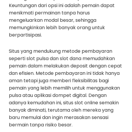
Keuntungan dari opsi ini adalah pemain dapat
menikmati permainan tanpa harus
mengeluarkan modal besar, sehingga
memungkinkan lebih banyak orang untuk
berpartisipasi.
Situs yang mendukung metode pembayaran
seperti slot pulsa dan slot dana memudahkan
pemain dalam melakukan deposit dengan cepat
dan efisien. Metode pembayaran ini tidak hanya
aman tetapi juga memberi fleksibilitas bagi
pemain yang lebih memilih untuk menggunakan
pulsa atau aplikasi dompet digital. Dengan
adanya kemudahan ini, situs slot online semakin
banyak diminati, terutama oleh mereka yang
baru memulai dan ingin merasakan sensasi
bermain tanpa risiko besar.