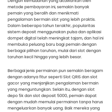
Dengan kemudahan yang ditawarkan oleh
metode pembayaran ini, semakin banyak
pemain yang beralih dan menikmati
pengalaman bermain slot yang lebih praktis.
Dalam beberapa tahun terakhir, popularitas
sistem deposit menggunakan pulsa dan aplikasi
dompet digital telah meningkat tajam, dan hal ini
membuka peluang baru bagi pemain dengan
berbagai pilihan taruhan, mulai dari slot dengan
taruhan kecil hingga yang lebih besar.
Berbagai jenis permainan pun semakin beragam
dengan adanya fitur seperti Slot QRIS dan slot
gacor yang menjanjikan pengalaman bermain
yang menguntungkan. Selain itu, dengan slot
depo 5k dan slot deposit 5000, pemain dapat
dengan mudah memulai permainan tanpa harus
mengeluarkan banyak uang. Baik mereka yang