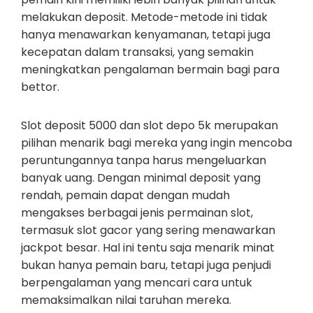
melakukan deposit. Metode-metode ini tidak
hanya menawarkan kenyamanan, tetapi juga
kecepatan dalam transaksi, yang semakin
meningkatkan pengalaman bermain bagi para
bettor.
Slot deposit 5000 dan slot depo 5k merupakan
pilihan menarik bagi mereka yang ingin mencoba
peruntungannya tanpa harus mengeluarkan
banyak uang. Dengan minimal deposit yang
rendah, pemain dapat dengan mudah
mengakses berbagai jenis permainan slot,
termasuk slot gacor yang sering menawarkan
jackpot besar. Hal ini tentu saja menarik minat
bukan hanya pemain baru, tetapi juga penjudi
berpengalaman yang mencari cara untuk
memaksimalkan nilai taruhan mereka.