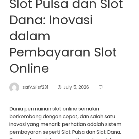
Slot Pulsa dan Slot
Dana: Inovasi
dalam
Pembayaran Slot
Online
safASFsf231
July 5, 2026
Dunia permainan slot online semakin
berkembang dengan cepat, dan salah satu
inovasi yang menarik perhatian adalah sistem
pembayaran seperti Slot Pulsa dan Slot Dana.