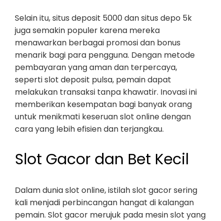
Selain itu, situs deposit 5000 dan situs depo 5k
juga semakin populer karena mereka
menawarkan berbagai promosi dan bonus
menarik bagi para pengguna. Dengan metode
pembayaran yang aman dan terpercaya,
seperti slot deposit pulsa, pemain dapat
melakukan transaksi tanpa khawatir. Inovasi ini
memberikan kesempatan bagi banyak orang
untuk menikmati keseruan slot online dengan
cara yang lebih efisien dan terjangkau.
Slot Gacor dan Bet Kecil
Dalam dunia slot online, istilah slot gacor sering
kali menjadi perbincangan hangat di kalangan
pemain. Slot gacor merujuk pada mesin slot yang