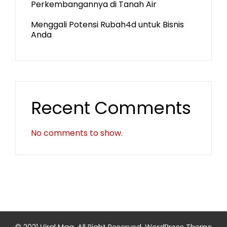
Perkembangannya di Tanah Air
Menggali Potensi Rubah4d untuk Bisnis
Anda
Recent Comments
No comments to show.