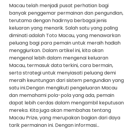
Macau telah menjadi pusat perhatian bagi
banyak penggemar permainan dan pengundian,
terutama dengan hadirnya berbagai jenis
keluaran yang menarik. Salah satu yang paling
diminati adalah Toto Macau, yang menawarkan
peluang bagi para pemain untuk meraih hadiah
menggiurkan. Dalam artikel ini, kita akan
mengenal lebih dalam mengenai keluaran
Macau, termasuk data terkini, cara bermain,
serta strategi untuk menyiasati peluang demi
meraih keuntungan dari sistem pengundian yang
satu ini.Dengan mengikuti pengeluaran Macau
dan memahami pola-pola yang ada, pemain
dapat lebih cerdas dalam mengambil keputusan
mereka. Kita juga akan membahas tentang
Macau Prize, yang merupakan bagian dari daya
tarik permainan ini. Dengan informasi…