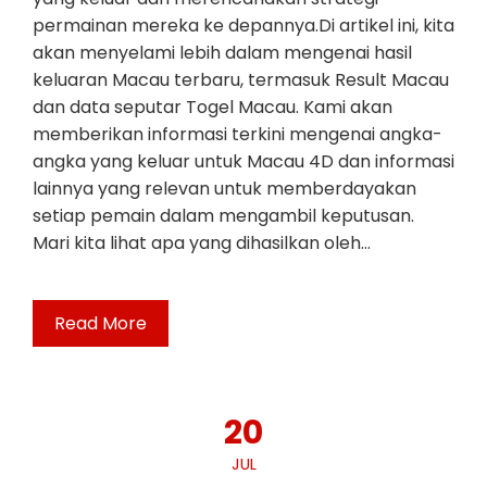
permainan mereka ke depannya.Di artikel ini, kita
akan menyelami lebih dalam mengenai hasil
keluaran Macau terbaru, termasuk Result Macau
dan data seputar Togel Macau. Kami akan
memberikan informasi terkini mengenai angka-
angka yang keluar untuk Macau 4D dan informasi
lainnya yang relevan untuk memberdayakan
setiap pemain dalam mengambil keputusan.
Mari kita lihat apa yang dihasilkan oleh…
Read More
20
JUL