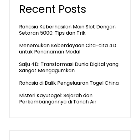
Recent Posts
Rahasia Keberhasilan Main Slot Dengan
Setoran 5000: Tips dan Trik
Menemukan Keberdayaan Cita-cita 4D
untuk Penanaman Modal
Salju 4D: Transformasi Dunia Digital yang
Sangat Mengagumkan
Rahasia di Balik Pengeluaran Togel China
Misteri Kayutogel: Sejarah dan
Perkembangannya di Tanah Air