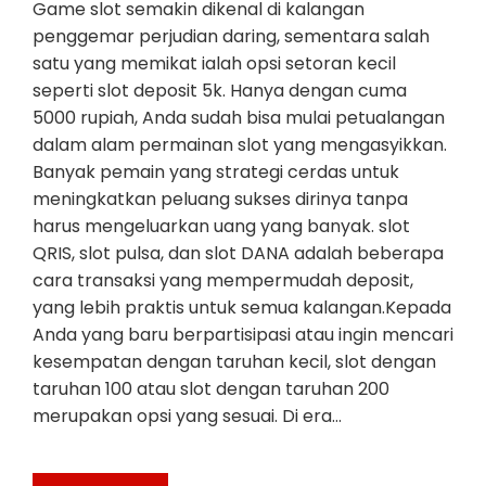
Game slot semakin dikenal di kalangan
penggemar perjudian daring, sementara salah
satu yang memikat ialah opsi setoran kecil
seperti slot deposit 5k. Hanya dengan cuma
5000 rupiah, Anda sudah bisa mulai petualangan
dalam alam permainan slot yang mengasyikkan.
Banyak pemain yang strategi cerdas untuk
meningkatkan peluang sukses dirinya tanpa
harus mengeluarkan uang yang banyak. slot
QRIS, slot pulsa, dan slot DANA adalah beberapa
cara transaksi yang mempermudah deposit,
yang lebih praktis untuk semua kalangan.Kepada
Anda yang baru berpartisipasi atau ingin mencari
kesempatan dengan taruhan kecil, slot dengan
taruhan 100 atau slot dengan taruhan 200
merupakan opsi yang sesuai. Di era…