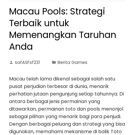
Macau Pools: Strategi
Terbaik untuk
Memenangkan Taruhan
Anda
safASFsf231
Berita Games
Macau telah lama dikenal sebagai salah satu
pusat perjudian terbesar di dunia, menarik
perhatian jutaan pengunjung setiap tahunnya. Di
antara berbagai jenis permainan yang
ditawarkan, permainan toto dan pools menonjol
sebagai pilihan yang menarik bagi para penjudi.
Dengan berbagai peluang dan strategi yang bisa
digunakan, memahami mekanisme di balik Toto