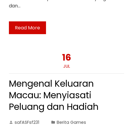
dan…
Read More
16
JUL
Mengenal Keluaran
Macau: Menyiasati
Peluang dan Hadiah
safASFsf231
Berita Games