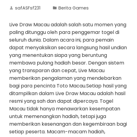
safASFsf231
Berita Games
Live Draw Macau adalah salah satu momen yang
paling ditunggu oleh para penggemar togel di
seluruh dunia. Dalam acara ini, para pemain
dapat menyaksikan secara langsung hasil undian
yang menentukan siapa yang beruntung
membawa pulang hadiah besar. Dengan sistem
yang transparan dan cepat, Live Macau
memberikan pengalaman yang mendebarkan
bagi para pencinta Toto Macau.Setiap hasil yang
ditampilkan dalam Live Draw Macau adalah hasil
resmi yang sah dan dapat dipercaya. Togel
Macau tidak hanya menawarkan kesempatan
untuk memenangkan hadiah, tetapi juga
memberikan kesenangan dan kegembiraan bagi
setiap peserta. Macam-macam hadiah,