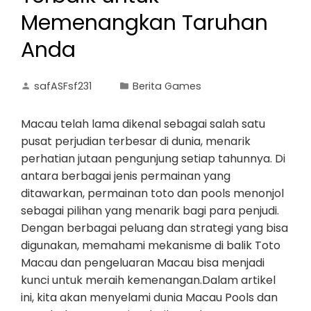
Memenangkan Taruhan
Anda
safASFsf231
Berita Games
Macau telah lama dikenal sebagai salah satu
pusat perjudian terbesar di dunia, menarik
perhatian jutaan pengunjung setiap tahunnya. Di
antara berbagai jenis permainan yang
ditawarkan, permainan toto dan pools menonjol
sebagai pilihan yang menarik bagi para penjudi.
Dengan berbagai peluang dan strategi yang bisa
digunakan, memahami mekanisme di balik Toto
Macau dan pengeluaran Macau bisa menjadi
kunci untuk meraih kemenangan.Dalam artikel
ini, kita akan menyelami dunia Macau Pools dan