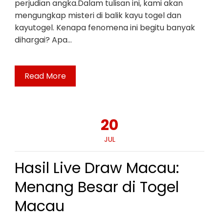
perjudian angka.Dalam tulisan ini, kami akan
mengungkap misteri di balik kayu togel dan
kayutogel. Kenapa fenomena ini begitu banyak
dihargai? Apa…
Read More
20
JUL
Hasil Live Draw Macau:
Menang Besar di Togel
Macau