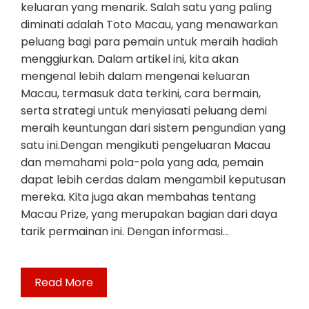
keluaran yang menarik. Salah satu yang paling
diminati adalah Toto Macau, yang menawarkan
peluang bagi para pemain untuk meraih hadiah
menggiurkan. Dalam artikel ini, kita akan
mengenal lebih dalam mengenai keluaran
Macau, termasuk data terkini, cara bermain,
serta strategi untuk menyiasati peluang demi
meraih keuntungan dari sistem pengundian yang
satu ini.Dengan mengikuti pengeluaran Macau
dan memahami pola-pola yang ada, pemain
dapat lebih cerdas dalam mengambil keputusan
mereka. Kita juga akan membahas tentang
Macau Prize, yang merupakan bagian dari daya
tarik permainan ini. Dengan informasi…
Read More