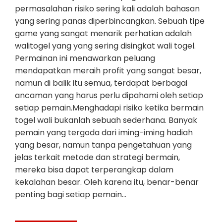
permasalahan risiko sering kali adalah bahasan
yang sering panas diperbincangkan. Sebuah tipe
game yang sangat menarik perhatian adalah
walitogel yang yang sering disingkat wali togel.
Permainan ini menawarkan peluang
mendapatkan meraih profit yang sangat besar,
namun di balik itu semua, terdapat berbagai
ancaman yang harus perlu dipahami oleh setiap
setiap pemain.Menghadapi risiko ketika bermain
togel wali bukanlah sebuah sederhana. Banyak
pemain yang tergoda dari iming-iming hadiah
yang besar, namun tanpa pengetahuan yang
jelas terkait metode dan strategi bermain,
mereka bisa dapat terperangkap dalam
kekalahan besar. Oleh karena itu, benar-benar
penting bagi setiap pemain…