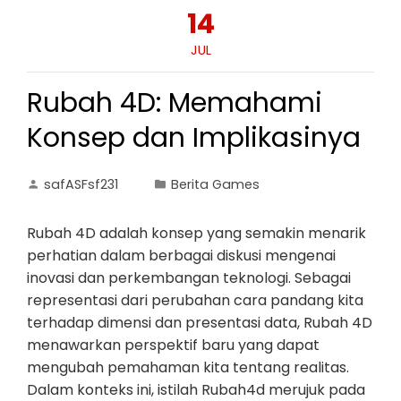
14
JUL
Rubah 4D: Memahami
Konsep dan Implikasinya
safASFsf231
Berita Games
Rubah 4D adalah konsep yang semakin menarik
perhatian dalam berbagai diskusi mengenai
inovasi dan perkembangan teknologi. Sebagai
representasi dari perubahan cara pandang kita
terhadap dimensi dan presentasi data, Rubah 4D
menawarkan perspektif baru yang dapat
mengubah pemahaman kita tentang realitas.
Dalam konteks ini, istilah Rubah4d merujuk pada