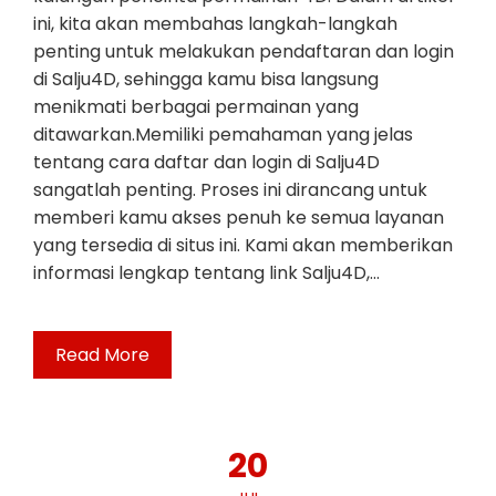
ini, kita akan membahas langkah-langkah
penting untuk melakukan pendaftaran dan login
di Salju4D, sehingga kamu bisa langsung
menikmati berbagai permainan yang
ditawarkan.Memiliki pemahaman yang jelas
tentang cara daftar dan login di Salju4D
sangatlah penting. Proses ini dirancang untuk
memberi kamu akses penuh ke semua layanan
yang tersedia di situs ini. Kami akan memberikan
informasi lengkap tentang link Salju4D,…
Read More
20