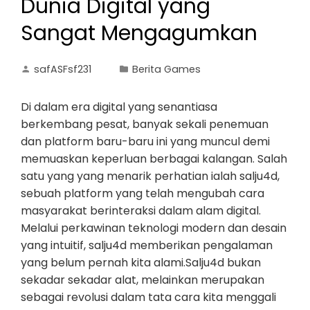
Dunia Digital yang
Sangat Mengagumkan
safASFsf231
Berita Games
Di dalam era digital yang senantiasa
berkembang pesat, banyak sekali penemuan
dan platform baru-baru ini yang muncul demi
memuaskan keperluan berbagai kalangan. Salah
satu yang yang menarik perhatian ialah salju4d,
sebuah platform yang telah mengubah cara
masyarakat berinteraksi dalam alam digital.
Melalui perkawinan teknologi modern dan desain
yang intuitif, salju4d memberikan pengalaman
yang belum pernah kita alami.Salju4d bukan
sekadar sekadar alat, melainkan merupakan
sebagai revolusi dalam tata cara kita menggali