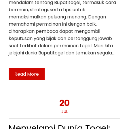
mendalam tentang Bupatitogel, termasuk cara
bermain, strategi, serta tips untuk
memaksimalkan peluang menang. Dengan
memahami permainan ini dengan baik,
diharapkan pembaca dapat mengambil
keputusan yang bijak dan bertanggung jawab
saat terlibat dalam permainan togel. Mari kita
jelajahi dunia Bupatitogel dan temukan segala…
Read More
20
JUL
Menyelami Dunia Togel: