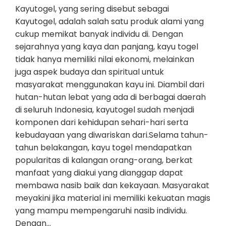
Kayutogel, yang sering disebut sebagai
Kayutogel, adalah salah satu produk alami yang
cukup memikat banyak individu di. Dengan
sejarahnya yang kaya dan panjang, kayu togel
tidak hanya memiliki nilai ekonomi, melainkan
juga aspek budaya dan spiritual untuk
masyarakat menggunakan kayu ini. Diambil dari
hutan-hutan lebat yang ada di berbagai daerah
di seluruh Indonesia, kayutogel sudah menjadi
komponen dari kehidupan sehari-hari serta
kebudayaan yang diwariskan dari.Selama tahun-
tahun belakangan, kayu togel mendapatkan
popularitas di kalangan orang-orang, berkat
manfaat yang diakui yang dianggap dapat
membawa nasib baik dan kekayaan. Masyarakat
meyakini jika material ini memiliki kekuatan magis
yang mampu mempengaruhi nasib individu.
Dengan…