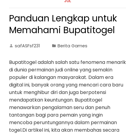
JUL
Panduan Lengkap untuk
Memahami Bupatitogel
safASFsf231
Berita Games
Bupatitogel adalah salah satu fenomena menarik
di dunia permainan judi online yang semakin
populer di kalangan masyarakat. Dalam era
digital ini, banyak orang yang mencari cara baru
untuk menghibur diri dan juga berpotensi
mendapatkan keuntungan. Bupatitogel
menawarkan pengalaman seru dan penuh
tantangan bagi para pemain yang ingin
mencoba peruntungannya dalam permainan
togel.Di artikel ini, kita akan membahas secara