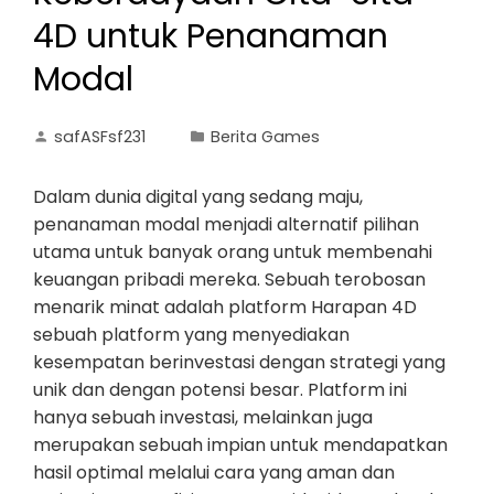
4D untuk Penanaman
Modal
safASFsf231
Berita Games
Dalam dunia digital yang sedang maju,
penanaman modal menjadi alternatif pilihan
utama untuk banyak orang untuk membenahi
keuangan pribadi mereka. Sebuah terobosan
menarik minat adalah platform Harapan 4D
sebuah platform yang menyediakan
kesempatan berinvestasi dengan strategi yang
unik dan dengan potensi besar. Platform ini
hanya sebuah investasi, melainkan juga
merupakan sebuah impian untuk mendapatkan
hasil optimal melalui cara yang aman dan