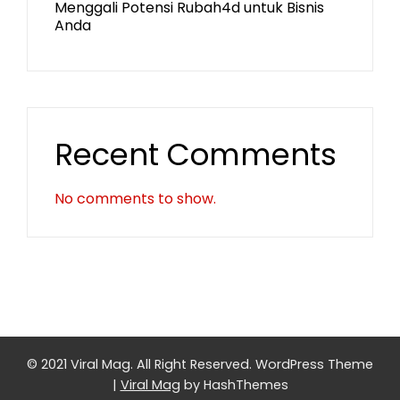
Menggali Potensi Rubah4d untuk Bisnis
Anda
Recent Comments
No comments to show.
© 2021 Viral Mag. All Right Reserved.
WordPress Theme
|
Viral Mag
by HashThemes