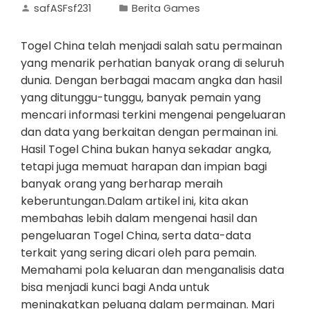
safASFsf231
Berita Games
Togel China telah menjadi salah satu permainan
yang menarik perhatian banyak orang di seluruh
dunia. Dengan berbagai macam angka dan hasil
yang ditunggu-tunggu, banyak pemain yang
mencari informasi terkini mengenai pengeluaran
dan data yang berkaitan dengan permainan ini.
Hasil Togel China bukan hanya sekadar angka,
tetapi juga memuat harapan dan impian bagi
banyak orang yang berharap meraih
keberuntungan.Dalam artikel ini, kita akan
membahas lebih dalam mengenai hasil dan
pengeluaran Togel China, serta data-data
terkait yang sering dicari oleh para pemain.
Memahami pola keluaran dan menganalisis data
bisa menjadi kunci bagi Anda untuk
meningkatkan peluang dalam permainan. Mari